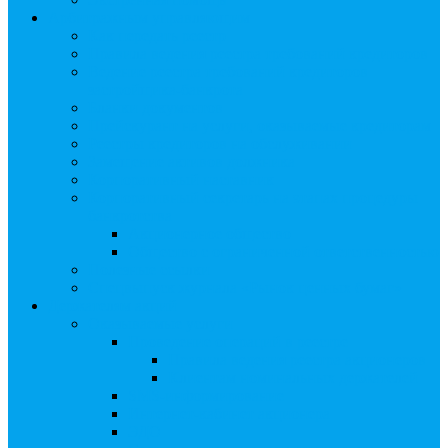
Арбитражным управляющим
Как передать реестр
Правила ведения реестра требований кредиторов
Ведение реестра требований кредиторов
застройщика-банкрота
Бланки документов
Прейскурант на услуги, оказываемые кредиторам
Реестры кредиторов на обслуживании
Замещение активов должника
Корпоративный наставник
Корпоративный секретарь на этапах процедуры
банкротства
Акционерное общество
Общество с ограниченной ответственностью
Полезные ссылки
Спецвыпуск журнала «Рынок ценных бумаг»
Держателям акций
Оказываемые услуги
Проведение операций в реестре
Правила ведения реестра акционеров
Клиентам номинальных держателей
SMS-информирование
Интернет-кабинет акционера
ЭДО