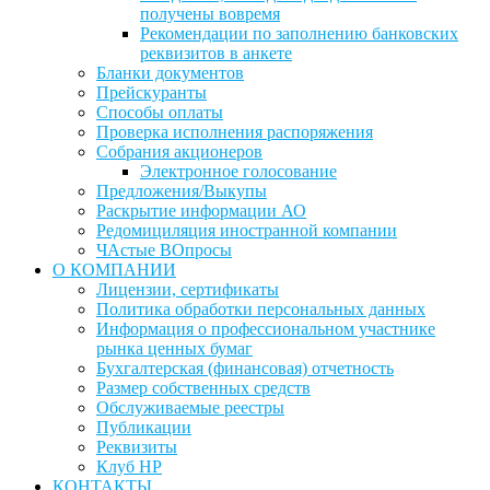
получены вовремя
Рекомендации по заполнению банковских
реквизитов в анкете
Бланки документов
Прейскуранты
Способы оплаты
Проверка исполнения распоряжения
Собрания акционеров
Электронное голосование
Предложения/Выкупы
Раскрытие информации АО
Редомициляция иностранной компании
ЧАстые ВОпросы
О КОМПАНИИ
Лицензии, сертификаты
Политика обработки персональных данных
Информация о профессиональном участнике
рынка ценных бумаг
Бухгалтерская (финансовая) отчетность
Размер собственных средств
Обслуживаемые реестры
Публикации
Реквизиты
Клуб НР
КОНТАКТЫ