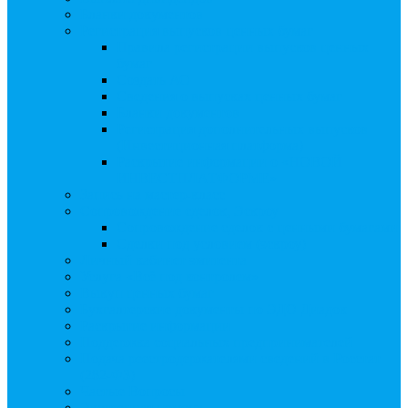
Бланки документов
Регистрация выпусков ценных бумаг
Правила регистрации выпусков ценных
бумаг
Создать АО
Сведения о выпусках ценных бумаг
Бланки документов
Регистрация дополнительных выпусков
(Инвестиционная платформа)
Раскрытие информации о «НОВОЙ
ИНВЕСТПЛАТФОРМЕ»
Запись на мастер-класс
Сопровождение сделок, Эскроу
Сопровождение сделок с ценными бумагами
Сделки под условием (эскроу)
Личный кабинет эмитента
Услуга «Всё под контролем»
Выкуп ценных бумаг
Бухгалтерские документы по ЭДО Диадок
Раскрытие информации
Поддержка социальных предпринимателей
Подача реестродержателями сведений в Росстат
(282-ФЗ)
Частые Вопросы
Экстренная помощь