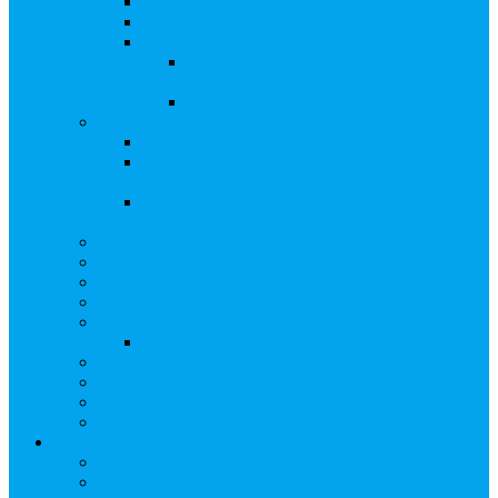
Сверка с номинальным держателем
Электронное голосование
Сопровождение сделок, Эскроу
Сопровождение сделок с ценными
бумагами
Сделки под условием (эскроу)
Выплата дивидендов
Общие правила выплаты дивидендов
Что делать, если дивиденды не были
получены вовремя
Рекомендации по заполнению банковских
реквизитов в анкете
Бланки документов
Прейскуранты
Способы оплаты
Проверка исполнения распоряжения
Собрания акционеров
Электронное голосование
Предложения/Выкупы
Раскрытие информации АО
Редомициляция иностранной компании
ЧАстые ВОпросы
О компании
Лицензии, сертификаты
Политика обработки персональных данных