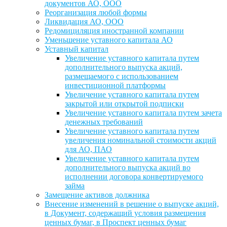
документов АО, ООО
Реорганизация любой формы
Ликвидация АО, ООО
Редомициляция иностранной компании
Уменьшение уставного капитала АО
Уставный капитал
Увеличение уставного капитала путем
дополнительного выпуска акций,
размещаемого с использованием
инвестиционной платформы
Увеличение уставного капитала путем
закрытой или открытой подписки
Увеличение уставного капитала путем зачета
денежных требований
Увеличение уставного капитала путем
увеличения номинальной стоимости акций
для АО, ПАО
Увеличение уставного капитала путем
дополнительного выпуска акций во
исполнении договора конвертируемого
займа
Замещение активов должника
Внесение изменений в решение о выпуске акций,
в Документ, содержащий условия размещения
ценных бумаг, в Проспект ценных бумаг