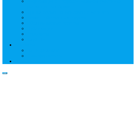
Информация о профессиональном участнике
рынка ценных бумаг
Бухгалтерская (финансовая) отчетность
Размер собственных средств
Обслуживаемые реестры
Публикации
Реквизиты
Клуб НР
Контакты
Наши филиалы
Трансфер-агенты
Прейскуранты