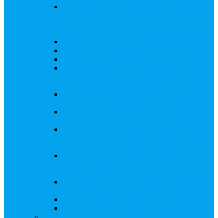
Внесение изменений в решение о выпуске
акций, в Документ, содержащий условия
размещения ценных бумаг, в Проспект
ценных бумаг
Биржевые облигации
Приобретение публичного статуса АО
Прекращение публичного статуса ПАО
Добровольное предложение/обязательное
предложение, требование о выкупе ценных
бумаг
Консолидации 100% акций закрытого
акционерного общества
Подготовка и подача ходатайств и
уведомлений в ФАС России
Функции корпоративного секретаря, в том
числе на основе долгосрочного абонентского
договора
Подготовка к проведению заседания или
заочного голосования для принятия общим
собранием акционеров решения
Внесение изменений, актуализация данных
в ЕГРЮЛ
Казначейские акции, их реализация
Тематический мастер-класс
Выплата дивидендов