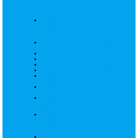
запросы Банка России, представление
интересов клиента при рассмотрении
административных дел
Увеличение уставного капитала путем
дополнительного выпуска акций,
размещаемого с использованием
инвестиционной платформы
Разработка проектов учредительных и
внутренних документов АО, ООО
Реорганизация любой формы
Ликвидация АО, ООО
Редомициляция иностранной компании
Уменьшение уставного капитала АО
Увеличение уставного капитала путем
закрытой или открытой подписки
Увеличение уставного капитала путем зачета
денежных требований
Увеличение уставного капитала путем
увеличения номинальной стоимости акций
для АО, ПАО
Увеличение уставного капитала путем
дополнительного выпуска акций во
исполнении договора конвертируемого
займа
Замещение активов должника