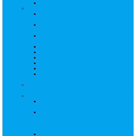
Восстановление реестра
Собрания акционеров
Проводить собрание с нотариусом или с
регистратором?
Подготовка и проведение собраний,
удостоверение решений
Удостоверение решения единственного
акционера
Бланки документов
Электронное голосование
Об особенностях ГОСА 2023
Об особенностях ГОСА 2024
Об особенностях ГЗОСА 2025
Требуется ли удостоверять решение
единственного акционера?
Сервис электронного голосования на заседаниях
Совета директоров и иных коллегиальных органов
Консультационные услуги
Сопровождение процедуры регистрации
опционов
«Потерявшиеся» акционеры, пути решения.
Сопровождение процедуры признания
акций «потерявшихся» акционеров
бесхозяйными
Ответы на предписания / требования /