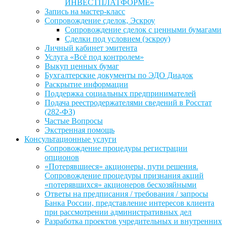
ИНВЕСТПЛАТФОРМЕ»
Запись на мастер-класс
Сопровождение сделок, Эскроу
Сопровождение сделок с ценными бумагами
Сделки под условием (эскроу)
Личный кабинет эмитента
Услуга «Всё под контролем»
Выкуп ценных бумаг
Бухгалтерские документы по ЭДО Диадок
Раскрытие информации
Поддержка социальных предпринимателей
Подача реестродержателями сведений в Росстат
(282-ФЗ)
Частые Вопросы
Экстренная помощь
Консультационные услуги
Сопровождение процедуры регистрации
опционов
«Потерявшиеся» акционеры, пути решения.
Сопровождение процедуры признания акций
«потерявшихся» акционеров бесхозяйными
Ответы на предписания / требования / запросы
Банка России, представление интересов клиента
при рассмотрении административных дел
Разработка проектов учредительных и внутренних