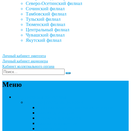
Северо-Осетинский филиал
Сочинский филиал
Тамбовский филиал
Тульский филиал
Тюменский филиал
Центральный филиал
Чувашский филиал
Якутский филиал
Личный кабинет эмитента
Личный кабинет акционера
Кабинет коллегиального органа
Меню
Акционерным обществам
Ведение реестра акционеров
Правила ведения реестра акционеров
Бланки договоров
Перечень документов
Бланки документов
Прейскуранты