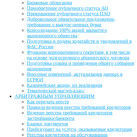
Биржевые облигации
Приобретение публичного статуса АО
Прекращение публичного статуса ПАО
Добровольное обязательное предложение,
требование о выкупе ценных бумаг
Консолидации 100% акций закрытого
акционерного общества
Подготовка и подача ходатайств и уведомлений в
ФАС России
Функции корпоративного секретаря, в том числе
на основе долгосрочного абонентского договора
Подготовка созыва и проведения общего собрания
акционеров
Внесение изменений, актуализация данных в
ЕГРЮЛ
Казначейские акции, их реализация
Тематический мастер-класс
АРБИТРАЖНЫМ УПРАВЛЯЮЩИМ
Как передать реестр
Правила ведения реестра требований кредиторов
Ведение реестра требований кредиторов
застройщика-банкрота
Бланки документов
Прейскурант на услуги, оказываемые кредиторам
Реестры кредиторов на обслуживании