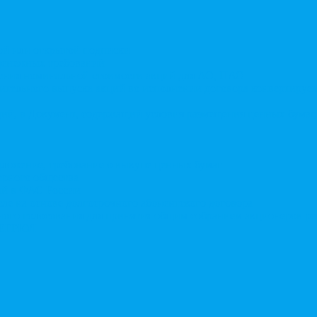
той или открытой подписки
 денежных требований
чения номинальной стоимости акций для АО, ПАО
ительного выпуска акций во исполнении договора конвертируе
ий, в Документ, содержащий условия размещения ценных бумаг,
дложение, требование о выкупе ценных бумаг
ерного общества
ий в ФАС России
ле на основе долгосрочного абонентского договора
чного голосования для принятия общим собранием акционеров р
в ЕГРЮЛ