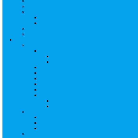
Замещение активов должника
Корпоративный наставник
Корпоративный секретарь на этапах процедуры бан
Акционерное общество
Общество с ограниченной ответственностью
Полезные ссылки
Спецвыпуск журнала «Рынок ценных бумаг»
Держателям акций
Оказываемые услуги
Проведение операций в реестре
Правила ведения реестра акционеров
Клиентам номинальных держателей
SMS-информирование
Интернет-кабинет акционера
ЭДО
Сверка с номинальным держателем
Электронное голосование
Сопровождение сделок, Эскроу
Сопровождение сделок с ценными бума
Сделки под условием (эскроу)
Выплата дивидендов
Общие правила выплаты дивидендов
Что делать, если дивиденды не были получен
Рекомендации по заполнению банковских рекв
Бланки документов