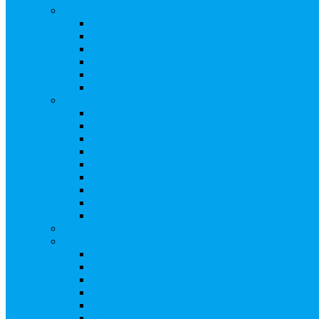
Ведение реестра акционеров
Правила ведения реестра акционеров
Бланки договоров
Перечень документов
Бланки документов
Прейскуранты
Восстановление реестра
Собрания акционеров
Проводить собрание с нотариусом или с реги
Подготовка и проведение собраний, удостов
Удостоверение решения единственного акцио
Бланки документов
Электронное голосование
Об особенностях ГОСА 2023
Об особенностях ГОСА 2024
Об особенностях ГЗОСА 2025
Требуется ли удостоверять решение единстве
Сервис электронного голосования на заседаниях С
Консультационные услуги
Сопровождение процедуры регистрации опц
«Потерявшиеся» акционеры, пути решения. 
Ответы на предписания / требования / запро
Увеличение уставного капитала путем допол
Разработка проектов учредительных и внутр
Реорганизация любой формы