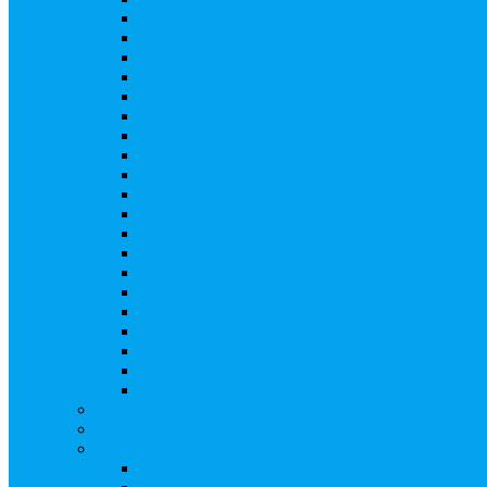
Ликвидация АО, ООО
Редомициляция иностранной компании
Уменьшение уставного капитала АО
Увеличение уставного капитала путем закры
Увеличение уставного капитала путем зачета
Увеличение уставного капитала путем увели
Увеличение уставного капитала путем дополн
Замещение активов должника
Внесение изменений в решение о выпуске акц
Биржевые облигации
Приобретение публичного статуса АО
Прекращение публичного статуса ПАО
Добровольное предложение/обязательное пре
Консолидации 100% акций закрытого акцион
Подготовка и подача ходатайств и уведомлен
Функции корпоративного секретаря, в том чис
Подготовка к проведению заседания или зао
Внесение изменений, актуализация данных 
Казначейские акции, их реализация
Тематический мастер-класс
Выплата дивидендов
Бланки документов
Регистрация выпусков ценных бумаг
Правила регистрации выпусков ценных бумаг