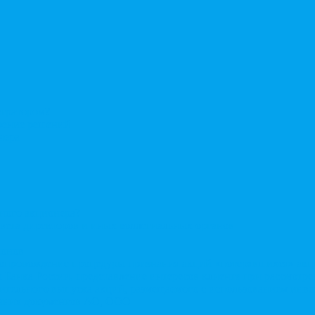
стратором?
ерение решений
нера
нного акционера?
овета директоров и иных коллегиальных органов
ионов
Сопровождение процедуры признания акций «потерявшихся» ак
сы Банка России, представление интересов клиента при рассмот
нительного выпуска акций, размещаемого с использованием ин
енних документов АО, ООО