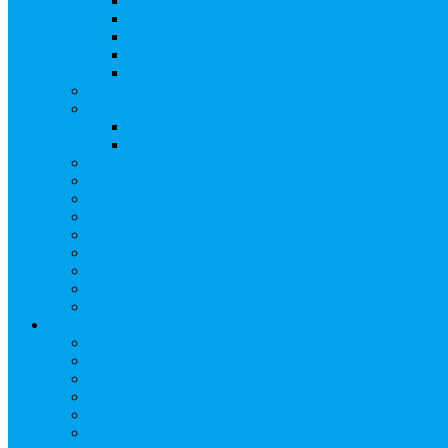
Создать АО
Сведения о выпусках ценных бумаг
Бланки документов
Регистрация дополнительных выпусков (Инв
Раскрытие информации о «НОВОЙ ИНВЕ
Запись на мастер-класс
Сопровождение сделок, Эскроу
Сопровождение сделок с ценными бумагами
Сделки под условием (эскроу)
Личный кабинет эмитента
Услуга «Всё под контролем»
Выкуп ценных бумаг
Бухгалтерские документы по ЭДО Диадок
Раскрытие информации
Поддержка социальных предпринимателей
Подача реестродержателями сведений в Росстат (28
Частые Вопросы
Экстренная помощь
Арбитражным управляющим
Как передать реестр
Правила ведения реестра требований кредиторов
Ведение реестра требований кредиторов застройщи
Бланки документов
Прейскурант на услуги, оказываемые кредиторам
Реестры кредиторов на обслуживании