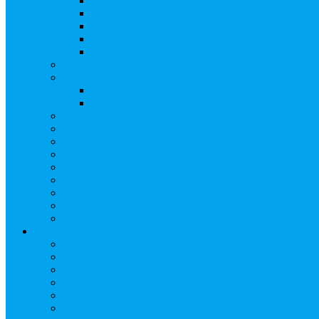
Создать АО
Сведения о выпусках ценных бумаг
Бланки документов
Регистрация дополнительных выпусков (Инв
Раскрытие информации о «НОВОЙ ИНВЕ
Запись на мастер-класс
Сопровождение сделок, Эскроу
Сопровождение сделок с ценными бумагами
Сделки под условием (эскроу)
Личный кабинет эмитента
Услуга «Всё под контролем»
Выкуп ценных бумаг
Бухгалтерские документы по ЭДО Диадок
Раскрытие информации
Поддержка социальных предпринимателей
Подача реестродержателями сведений в Росстат (28
Частые Вопросы
Экстренная помощь
Арбитражным управляющим
Как передать реестр
Правила ведения реестра требований кредиторов
Ведение реестра требований кредиторов застройщи
Бланки документов
Прейскурант на услуги, оказываемые кредиторам
Реестры кредиторов на обслуживании