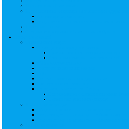
Замещение активов должника
Корпоративный наставник
Корпоративный секретарь на этапах процедуры бан
Акционерное общество
Общество с ограниченной ответственностью
Полезные ссылки
Спецвыпуск журнала «Рынок ценных бумаг»
Держателям акций
Оказываемые услуги
Проведение операций в реестре
Правила ведения реестра акционеров
Клиентам номинальных держателей
SMS-информирование
Интернет-кабинет акционера
ЭДО
Сверка с номинальным держателем
Электронное голосование
Сопровождение сделок, Эскроу
Сопровождение сделок с ценными бума
Сделки под условием (эскроу)
Выплата дивидендов
Общие правила выплаты дивидендов
Что делать, если дивиденды не были получен
Рекомендации по заполнению банковских рекв
Бланки документов