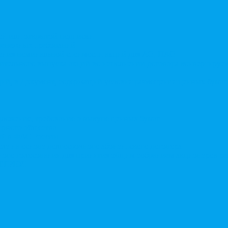
той или открытой подписки
 денежных требований
чения номинальной стоимости акций для АО, ПАО
ительного выпуска акций во исполнении договора конвертируе
ий, в Документ, содержащий условия размещения ценных бумаг,
дложение, требование о выкупе ценных бумаг
ерного общества
ий в ФАС России
ле на основе долгосрочного абонентского договора
чного голосования для принятия общим собранием акционеров р
в ЕГРЮЛ