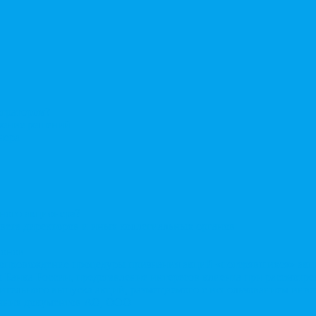
стратором?
ерение решений
нера
нного акционера?
овета директоров и иных коллегиальных органов
ионов
Сопровождение процедуры признания акций «потерявшихся» ак
сы Банка России, представление интересов клиента при рассмот
нительного выпуска акций, размещаемого с использованием ин
енних документов АО, ООО