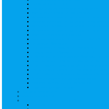
Ликвидация АО, ООО
Редомициляция иностранной компании
Уменьшение уставного капитала АО
Увеличение уставного капитала путем закры
Увеличение уставного капитала путем зачета
Увеличение уставного капитала путем увели
Увеличение уставного капитала путем дополн
Замещение активов должника
Внесение изменений в решение о выпуске акц
Биржевые облигации
Приобретение публичного статуса АО
Прекращение публичного статуса ПАО
Добровольное предложение/обязательное пре
Консолидации 100% акций закрытого акцион
Подготовка и подача ходатайств и уведомлен
Функции корпоративного секретаря, в том чис
Подготовка к проведению заседания или зао
Внесение изменений, актуализация данных 
Казначейские акции, их реализация
Тематический мастер-класс
Выплата дивидендов
Бланки документов
Регистрация выпусков ценных бумаг
Правила регистрации выпусков ценных бумаг