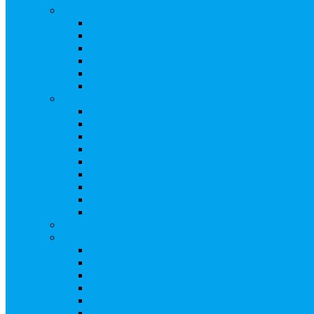
Ведение реестра акционеров
Правила ведения реестра акционеров
Бланки договоров
Перечень документов
Бланки документов
Прейскуранты
Восстановление реестра
Собрания акционеров
Проводить собрание с нотариусом или с реги
Подготовка и проведение собраний, удостов
Удостоверение решения единственного акцио
Бланки документов
Электронное голосование
Об особенностях ГОСА 2023
Об особенностях ГОСА 2024
Об особенностях ГЗОСА 2025
Требуется ли удостоверять решение единстве
Сервис электронного голосования на заседаниях С
Консультационные услуги
Сопровождение процедуры регистрации опц
«Потерявшиеся» акционеры, пути решения. 
Ответы на предписания / требования / запро
Увеличение уставного капитала путем допол
Разработка проектов учредительных и внутр
Реорганизация любой формы