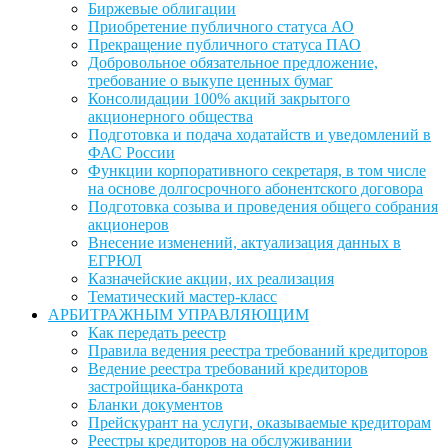
Биржевые облигации
Приобретение публичного статуса АО
Прекращение публичного статуса ПАО
Добровольное обязательное предложение,
требование о выкупе ценных бумаг
Консолидации 100% акций закрытого
акционерного общества
Подготовка и подача ходатайств и уведомлений в
ФАС России
Функции корпоративного секретаря, в том числе
на основе долгосрочного абонентского договора
Подготовка созыва и проведения общего собрания
акционеров
Внесение изменений, актуализация данных в
ЕГРЮЛ
Казначейские акции, их реализация
Тематический мастер-класс
АРБИТРАЖНЫМ УПРАВЛЯЮЩИМ
Как передать реестр
Правила ведения реестра требований кредиторов
Ведение реестра требований кредиторов
застройщика-банкрота
Бланки документов
Прейскурант на услуги, оказываемые кредиторам
Реестры кредиторов на обслуживании