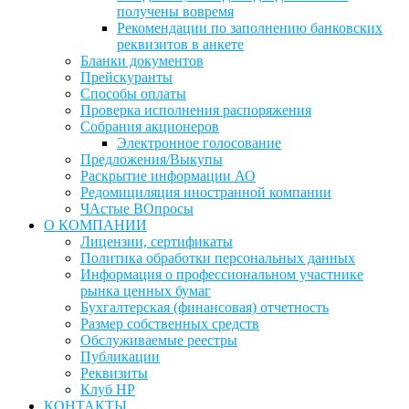
получены вовремя
Рекомендации по заполнению банковских
реквизитов в анкете
Бланки документов
Прейскуранты
Способы оплаты
Проверка исполнения распоряжения
Собрания акционеров
Электронное голосование
Предложения/Выкупы
Раскрытие информации АО
Редомициляция иностранной компании
ЧАстые ВОпросы
О КОМПАНИИ
Лицензии, сертификаты
Политика обработки персональных данных
Информация о профессиональном участнике
рынка ценных бумаг
Бухгалтерская (финансовая) отчетность
Размер собственных средств
Обслуживаемые реестры
Публикации
Реквизиты
Клуб НР
КОНТАКТЫ