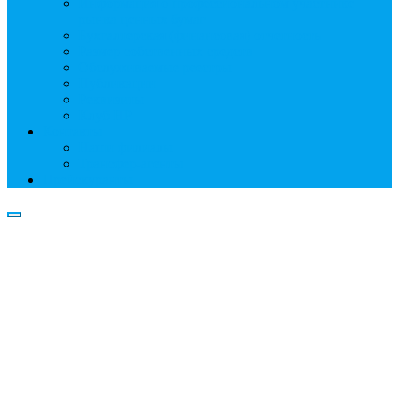
Информация о профессиональном участнике
рынка ценных бумаг
Бухгалтерская (финансовая) отчетность
Размер собственных средств
Обслуживаемые реестры
Публикации
Реквизиты
Клуб НР
Контакты
Наши филиалы
Трансфер-агенты
Прейскуранты