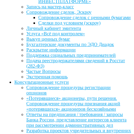
ИНВЕСТПЛАТФОРМЕ»
Запись на мастер-класс
Сопровождение сделок, Эскроу
Сопровождение сделок с ценными бумагами
Сделки под условием (эскроу)
Личный кабинет эмитента
Услуга «Всё под контролем»
Выкуп ценных бумаг
Бухгалтерские документы по ЭДО Диадок
Раскрытие информации
Поддержка социальных предпринимателей
Подача реестродержателями сведений в Росстат
(282-ФЗ)
Частые Вопросы
Экстренная помощь
Консультационные услуги
Сопровождение процедуры регистрации
опционов
«Потерявшиеся» акционеры, пути решения.
Сопровождение процедуры признания акций
«потерявшихся» акционеров бесхозяйными
Ответы на предписания / требования / запросы
Банка России, представление интересов клиента
при рассмотрении административных дел
Разработка проектов учредительных и внутренних