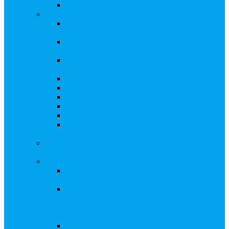
Восстановление реестра
Собрания акционеров
Проводить собрание с нотариусом или с
регистратором?
Подготовка и проведение собраний,
удостоверение решений
Удостоверение решения единственного
акционера
Бланки документов
Электронное голосование
Об особенностях ГОСА 2023
Об особенностях ГОСА 2024
Об особенностях ГЗОСА 2025
Требуется ли удостоверять решение
единственного акционера?
Сервис электронного голосования на заседаниях
Совета директоров и иных коллегиальных органов
Консультационные услуги
Сопровождение процедуры регистрации
опционов
«Потерявшиеся» акционеры, пути решения.
Сопровождение процедуры признания
акций «потерявшихся» акционеров
бесхозяйными
Ответы на предписания / требования /