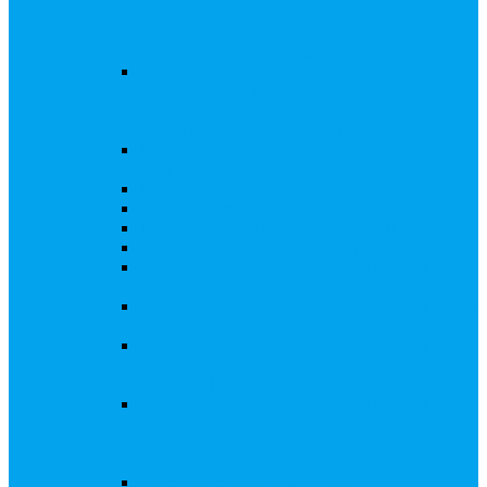
запросы Банка России, представление
интересов клиента при рассмотрении
административных дел
Увеличение уставного капитала путем
дополнительного выпуска акций,
размещаемого с использованием
инвестиционной платформы
Разработка проектов учредительных и
внутренних документов АО, ООО
Реорганизация любой формы
Ликвидация АО, ООО
Редомициляция иностранной компании
Уменьшение уставного капитала АО
Увеличение уставного капитала путем
закрытой или открытой подписки
Увеличение уставного капитала путем зачета
денежных требований
Увеличение уставного капитала путем
увеличения номинальной стоимости акций
для АО, ПАО
Увеличение уставного капитала путем
дополнительного выпуска акций во
исполнении договора конвертируемого
займа
Замещение активов должника