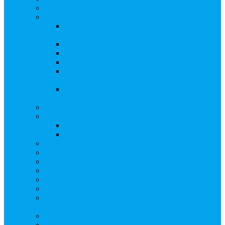
Бланки документов
Регистрация выпусков ценных бумаг
Правила регистрации выпусков ценных
бумаг
Создать АО
Сведения о выпусках ценных бумаг
Бланки документов
Регистрация дополнительных выпусков
(Инвестиционная платформа)
Раскрытие информации о «НОВОЙ
ИНВЕСТПЛАТФОРМЕ»
Запись на мастер-класс
Сопровождение сделок, Эскроу
Сопровождение сделок с ценными бумагами
Сделки под условием (эскроу)
Личный кабинет эмитента
Услуга «Всё под контролем»
Выкуп ценных бумаг
Бухгалтерские документы по ЭДО Диадок
Раскрытие информации
Поддержка социальных предпринимателей
Подача реестродержателями сведений в Росстат
(282-ФЗ)
Частые Вопросы
Экстренная помощь