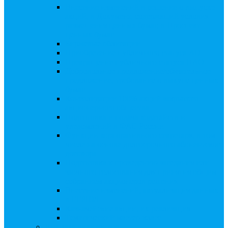
Внесение изменений в решение о выпуске
акций, в Документ, содержащий условия
размещения ценных бумаг, в Проспект
ценных бумаг
Биржевые облигации
Приобретение публичного статуса АО
Прекращение публичного статуса ПАО
Добровольное предложение/обязательное
предложение, требование о выкупе ценных
бумаг
Консолидации 100% акций закрытого
акционерного общества
Подготовка и подача ходатайств и
уведомлений в ФАС России
Функции корпоративного секретаря, в том
числе на основе долгосрочного абонентского
договора
Подготовка к проведению заседания или
заочного голосования для принятия общим
собранием акционеров решения
Внесение изменений, актуализация данных
в ЕГРЮЛ
Казначейские акции, их реализация
Тематический мастер-класс
Выплата дивидендов