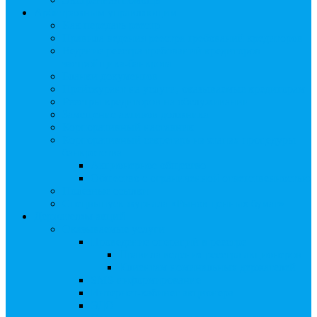
Арбитражным управляющим
Как передать реестр
Правила ведения реестра требований кредиторов
Ведение реестра требований кредиторов
застройщика-банкрота
Бланки документов
Прейскурант на услуги, оказываемые кредиторам
Реестры кредиторов на обслуживании
Замещение активов должника
Корпоративный наставник
Корпоративный секретарь на этапах процедуры
банкротства
Акционерное общество
Общество с ограниченной ответственностью
Полезные ссылки
Спецвыпуск журнала «Рынок ценных бумаг»
Держателям акций
Оказываемые услуги
Проведение операций в реестре
Правила ведения реестра акционеров
Клиентам номинальных держателей
SMS-информирование
Интернет-кабинет акционера
ЭДО