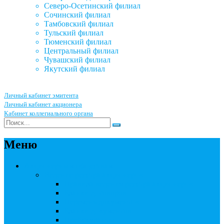
Северо-Осетинский филиал
Сочинский филиал
Тамбовский филиал
Тульский филиал
Тюменский филиал
Центральный филиал
Чувашский филиал
Якутский филиал
Личный кабинет эмитента
Личный кабинет акционера
Кабинет коллегиального органа
Меню
Акционерным обществам
Ведение реестра акционеров
Правила ведения реестра акционеров
Бланки договоров
Перечень документов
Бланки документов
Прейскуранты