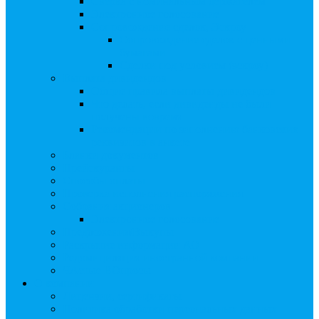
Сверка с номинальным держателем
Электронное голосование
Сопровождение сделок, Эскроу
Сопровождение сделок с ценными
бумагами
Сделки под условием (эскроу)
Выплата дивидендов
Общие правила выплаты дивидендов
Что делать, если дивиденды не были
получены вовремя
Рекомендации по заполнению банковских
реквизитов в анкете
Бланки документов
Прейскуранты
Способы оплаты
Проверка исполнения распоряжения
Собрания акционеров
Электронное голосование
Предложения/Выкупы
Раскрытие информации АО
Редомициляция иностранной компании
ЧАстые ВОпросы
О компании
Лицензии, сертификаты
Политика обработки персональных данных