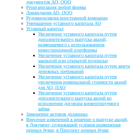
документов АО, ООО
Реорганизация любой формы
Ликвидация АО, ООО
Редомициляция иностранной компании
Уменьшение уставного капитала АО
Уставный капитал
Увеличение уставного капитала путем
дополнительного выпуска акций,
размещаемого с использованием
инвестиционной платформы
Увеличение уставного капитала путем
закрытой или открытой подписки
Увеличение уставного капитала путем зачета
денежных требований
Увеличение уставного капитала путем
увеличения номинальной стоимости акций
для АО, ПАО
Увеличение уставного капитала путем
дополнительного выпуска акций во
исполнении договора конвертируемого
займа
Замещение активов должника
Внесение изменений в решение о выпуске акций,
в Документ, содержащий условия размещения
ценных бумаг, в Проспект ценных бумаг