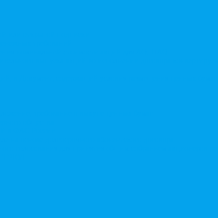
той или открытой подписки
 денежных требований
чения номинальной стоимости акций для АО, ПАО
ительного выпуска акций во исполнении договора конвертируе
ий, в Документ, содержащий условия размещения ценных бумаг,
дложение, требование о выкупе ценных бумаг
ерного общества
ий в ФАС России
ле на основе долгосрочного абонентского договора
чного голосования для принятия общим собранием акционеров р
в ЕГРЮЛ