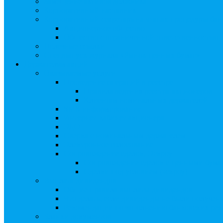
Замещение активов должника
Корпоративный наставник
Корпоративный секретарь на этапах процедуры бан
Акционерное общество
Общество с ограниченной ответственностью
Полезные ссылки
Спецвыпуск журнала «Рынок ценных бумаг»
Держателям акций
Оказываемые услуги
Проведение операций в реестре
Правила ведения реестра акционеров
Клиентам номинальных держателей
SMS-информирование
Интернет-кабинет акционера
ЭДО
Сверка с номинальным держателем
Электронное голосование
Сопровождение сделок, Эскроу
Сопровождение сделок с ценными бума
Сделки под условием (эскроу)
Выплата дивидендов
Общие правила выплаты дивидендов
Что делать, если дивиденды не были получен
Рекомендации по заполнению банковских рекв
Бланки документов