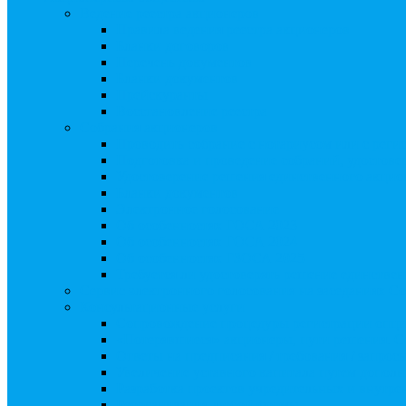
Ведение реестра акционеров
Правила ведения реестра акционеров
Бланки договоров
Перечень документов
Бланки документов
Прейскуранты
Восстановление реестра
Собрания акционеров
Проводить собрание с нотариусом или с реги
Подготовка и проведение собраний, удостов
Удостоверение решения единственного акцио
Бланки документов
Электронное голосование
Об особенностях ГОСА 2023
Об особенностях ГОСА 2024
Об особенностях ГЗОСА 2025
Требуется ли удостоверять решение единстве
Сервис электронного голосования на заседаниях С
Консультационные услуги
Сопровождение процедуры регистрации опц
«Потерявшиеся» акционеры, пути решения. 
Ответы на предписания / требования / запро
Увеличение уставного капитала путем допол
Разработка проектов учредительных и внутр
Реорганизация любой формы