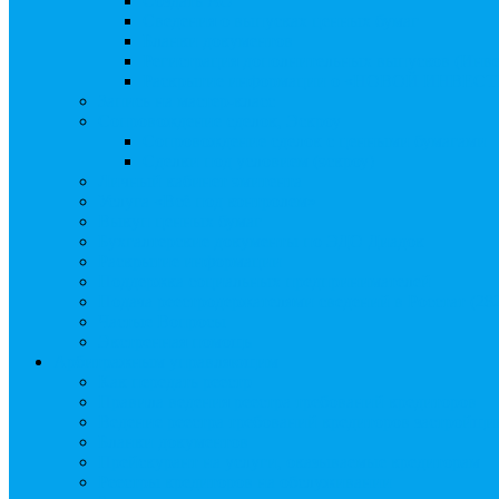
Создать АО
Сведения о выпусках ценных бумаг
Бланки документов
Регистрация дополнительных выпусков (Инв
Раскрытие информации о «НОВОЙ ИНВЕ
Запись на мастер-класс
Сопровождение сделок, Эскроу
Сопровождение сделок с ценными бумагами
Сделки под условием (эскроу)
Личный кабинет эмитента
Услуга «Всё под контролем»
Выкуп ценных бумаг
Бухгалтерские документы по ЭДО Диадок
Раскрытие информации
Поддержка социальных предпринимателей
Подача реестродержателями сведений в Росстат (28
Частые Вопросы
Экстренная помощь
Арбитражным управляющим
Как передать реестр
Правила ведения реестра требований кредиторов
Ведение реестра требований кредиторов застройщи
Бланки документов
Прейскурант на услуги, оказываемые кредиторам
Реестры кредиторов на обслуживании