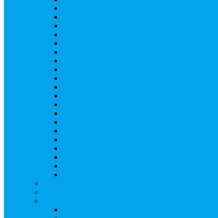
Ликвидация АО, ООО
Редомициляция иностранной компании
Уменьшение уставного капитала АО
Увеличение уставного капитала путем закры
Увеличение уставного капитала путем зачета
Увеличение уставного капитала путем увели
Увеличение уставного капитала путем дополн
Замещение активов должника
Внесение изменений в решение о выпуске акц
Биржевые облигации
Приобретение публичного статуса АО
Прекращение публичного статуса ПАО
Добровольное предложение/обязательное пре
Консолидации 100% акций закрытого акцион
Подготовка и подача ходатайств и уведомлен
Функции корпоративного секретаря, в том чис
Подготовка к проведению заседания или зао
Внесение изменений, актуализация данных 
Казначейские акции, их реализация
Тематический мастер-класс
Выплата дивидендов
Бланки документов
Регистрация выпусков ценных бумаг
Правила регистрации выпусков ценных бумаг