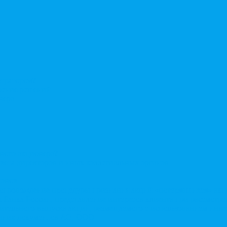
стратором?
ерение решений
нера
нного акционера?
овета директоров и иных коллегиальных органов
ионов
Сопровождение процедуры признания акций «потерявшихся» ак
сы Банка России, представление интересов клиента при рассмот
нительного выпуска акций, размещаемого с использованием ин
енних документов АО, ООО