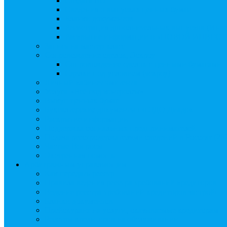
Создать АО
Сведения о выпусках ценных бумаг
Бланки документов
Регистрация дополнительных выпусков (Инв
Раскрытие информации о «НОВОЙ ИНВЕ
Запись на мастер-класс
Сопровождение сделок, Эскроу
Сопровождение сделок с ценными бумагами
Сделки под условием (эскроу)
Личный кабинет эмитента
Услуга «Всё под контролем»
Выкуп ценных бумаг
Бухгалтерские документы по ЭДО Диадок
Раскрытие информации
Поддержка социальных предпринимателей
Подача реестродержателями сведений в Росстат (28
Частые Вопросы
Экстренная помощь
Арбитражным управляющим
Как передать реестр
Правила ведения реестра требований кредиторов
Ведение реестра требований кредиторов застройщи
Бланки документов
Прейскурант на услуги, оказываемые кредиторам
Реестры кредиторов на обслуживании