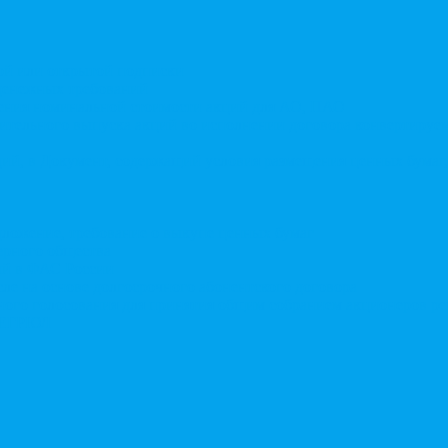
той или открытой подписки
 денежных требований
чения номинальной стоимости акций для АО, ПАО
ительного выпуска акций во исполнении договора конвертируе
ий, в Документ, содержащий условия размещения ценных бумаг,
дложение, требование о выкупе ценных бумаг
ерного общества
ий в ФАС России
ле на основе долгосрочного абонентского договора
чного голосования для принятия общим собранием акционеров р
в ЕГРЮЛ