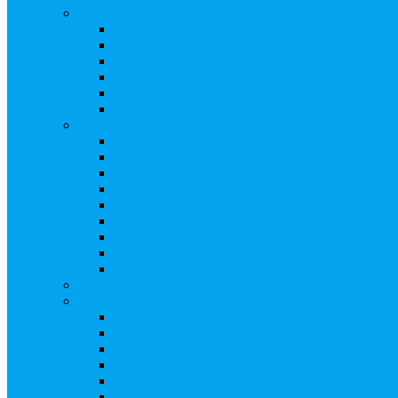
Ведение реестра акционеров
Правила ведения реестра акционеров
Бланки договоров
Перечень документов
Бланки документов
Прейскуранты
Восстановление реестра
Собрания акционеров
Проводить собрание с нотариусом или с реги
Подготовка и проведение собраний, удостов
Удостоверение решения единственного акцио
Бланки документов
Электронное голосование
Об особенностях ГОСА 2023
Об особенностях ГОСА 2024
Об особенностях ГЗОСА 2025
Требуется ли удостоверять решение единстве
Сервис электронного голосования на заседаниях С
Консультационные услуги
Сопровождение процедуры регистрации опц
«Потерявшиеся» акционеры, пути решения. 
Ответы на предписания / требования / запро
Увеличение уставного капитала путем допол
Разработка проектов учредительных и внутр
Реорганизация любой формы