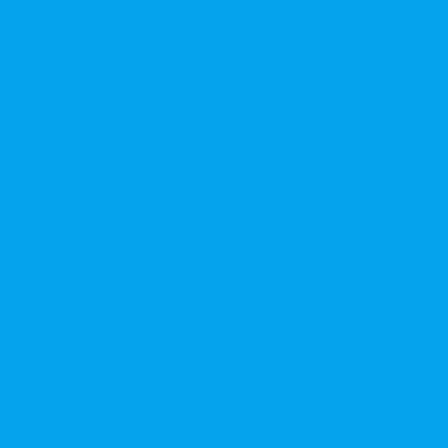
стратором?
ерение решений
нера
нного акционера?
овета директоров и иных коллегиальных органов
ионов
Сопровождение процедуры признания акций «потерявшихся» ак
сы Банка России, представление интересов клиента при рассмот
нительного выпуска акций, размещаемого с использованием ин
енних документов АО, ООО