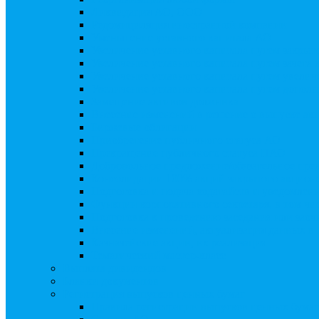
Ликвидация АО, ООО
Редомициляция иностранной компании
Уменьшение уставного капитала АО
Увеличение уставного капитала путем закры
Увеличение уставного капитала путем зачета
Увеличение уставного капитала путем увели
Увеличение уставного капитала путем дополн
Замещение активов должника
Внесение изменений в решение о выпуске акц
Биржевые облигации
Приобретение публичного статуса АО
Прекращение публичного статуса ПАО
Добровольное предложение/обязательное пре
Консолидации 100% акций закрытого акцион
Подготовка и подача ходатайств и уведомлен
Функции корпоративного секретаря, в том чис
Подготовка к проведению заседания или зао
Внесение изменений, актуализация данных 
Казначейские акции, их реализация
Тематический мастер-класс
Выплата дивидендов
Бланки документов
Регистрация выпусков ценных бумаг
Правила регистрации выпусков ценных бумаг