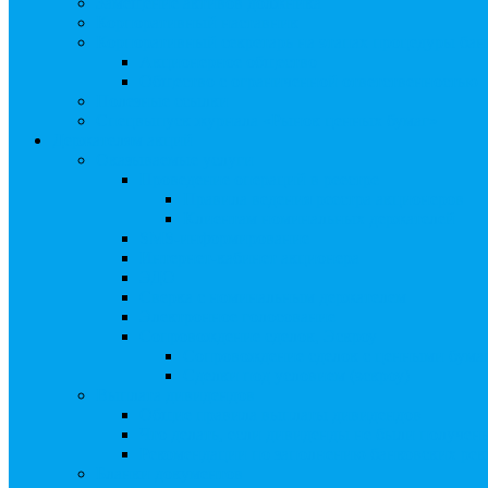
Замещение активов должника
Корпоративный наставник
Корпоративный секретарь на этапах процедуры бан
Акционерное общество
Общество с ограниченной ответственностью
Полезные ссылки
Спецвыпуск журнала «Рынок ценных бумаг»
Держателям акций
Оказываемые услуги
Проведение операций в реестре
Правила ведения реестра акционеров
Клиентам номинальных держателей
SMS-информирование
Интернет-кабинет акционера
ЭДО
Сверка с номинальным держателем
Электронное голосование
Сопровождение сделок, Эскроу
Сопровождение сделок с ценными бума
Сделки под условием (эскроу)
Выплата дивидендов
Общие правила выплаты дивидендов
Что делать, если дивиденды не были получен
Рекомендации по заполнению банковских рекв
Бланки документов