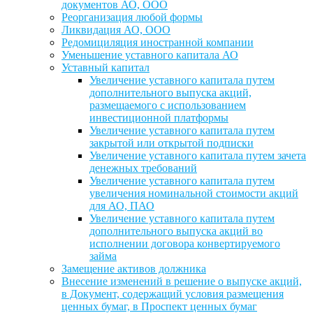
документов АО, ООО
Реорганизация любой формы
Ликвидация АО, ООО
Редомициляция иностранной компании
Уменьшение уставного капитала АО
Уставный капитал
Увеличение уставного капитала путем
дополнительного выпуска акций,
размещаемого с использованием
инвестиционной платформы
Увеличение уставного капитала путем
закрытой или открытой подписки
Увеличение уставного капитала путем зачета
денежных требований
Увеличение уставного капитала путем
увеличения номинальной стоимости акций
для АО, ПАО
Увеличение уставного капитала путем
дополнительного выпуска акций во
исполнении договора конвертируемого
займа
Замещение активов должника
Внесение изменений в решение о выпуске акций,
в Документ, содержащий условия размещения
ценных бумаг, в Проспект ценных бумаг