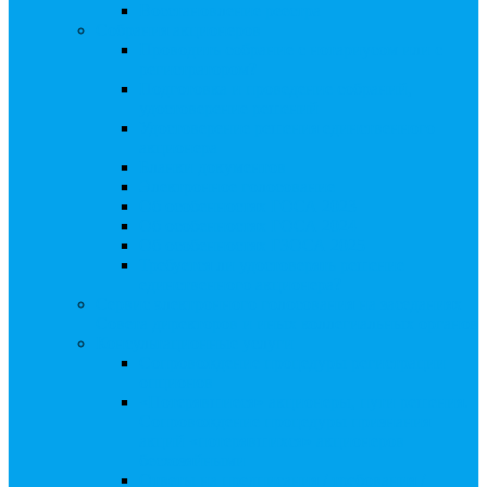
Восстановление реестра
Собрания акционеров
Проводить собрание с нотариусом или с
регистратором?
Подготовка и проведение собраний,
удостоверение решений
Удостоверение решения единственного
акционера
Бланки документов
Электронное голосование
Об особенностях ГОСА 2023
Об особенностях ГОСА 2024
Об особенностях ГЗОСА 2025
Требуется ли удостоверять решение
единственного акционера?
Сервис электронного голосования на заседаниях
Совета директоров и иных коллегиальных органов
Консультационные услуги
Сопровождение процедуры регистрации
опционов
«Потерявшиеся» акционеры, пути решения.
Сопровождение процедуры признания
акций «потерявшихся» акционеров
бесхозяйными
Ответы на предписания / требования /