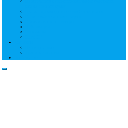
Информация о профессиональном участнике
рынка ценных бумаг
Бухгалтерская (финансовая) отчетность
Размер собственных средств
Обслуживаемые реестры
Публикации
Реквизиты
Клуб НР
Контакты
Наши филиалы
Трансфер-агенты
Прейскуранты