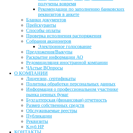
получены вовремя
Рекомендации по заполнению банковских
реквизитов в анкете
Бланки документов
Прейскуранты
Способы оплаты
Проверка исполнения распоряжения
Собрания акционеров
Электронное голосование
Предложения/Выкупы
Раскрытие информации АО
Редомициляция иностранной компании
ЧАстые ВОпросы
О КОМПАНИИ
Лицензии, сертификаты
Политика обработки персональных данных
Информация о профессиональном участнике
рынка ценных бумаг
Бухгалтерская (финансовая) отчетность
Размер собственных средств
Обслуживаемые реестры
Публикации
Реквизиты
Клуб НР
КОНТАКТЫ