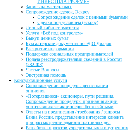
ИНВЕСТПЛАТФОРМЕ»
Запись на мастер-класс
Сопровождение сделок, Эскроу
Сопровождение сделок с ценными бумагами
Сделки под условием (эскроу)
Личный кабинет эмитента
Услуга «Всё под контролем»
Выкуп ценных бумаг
Бухгалтерские документы по ЭДО Диадок
Раскрытие информации
Поддержка социальных предпринимателей
Подача реестродержателями сведений в Росстат
(282-ФЗ)
Частые Вопросы
Экстренная помощь
Консультационные услуги
Сопровождение процедуры регистрации
опционов
«Потерявшиеся» акционеры, пути решения.
Сопровождение процедуры признания акций
«потерявшихся» акционеров бесхозяйными
Ответы на предписания / требования / запросы
Банка России, представление интересов клиента
при рассмотрении административных дел
Разработка проектов учредительных и внутренних