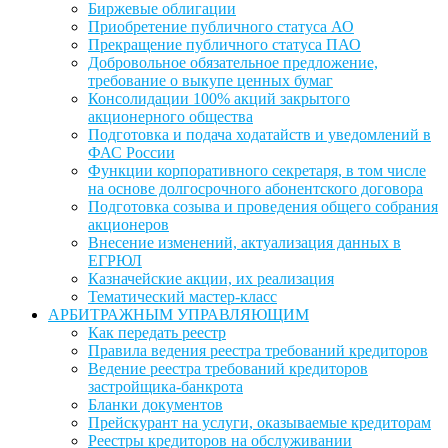
Биржевые облигации
Приобретение публичного статуса АО
Прекращение публичного статуса ПАО
Добровольное обязательное предложение,
требование о выкупе ценных бумаг
Консолидации 100% акций закрытого
акционерного общества
Подготовка и подача ходатайств и уведомлений в
ФАС России
Функции корпоративного секретаря, в том числе
на основе долгосрочного абонентского договора
Подготовка созыва и проведения общего собрания
акционеров
Внесение изменений, актуализация данных в
ЕГРЮЛ
Казначейские акции, их реализация
Тематический мастер-класс
АРБИТРАЖНЫМ УПРАВЛЯЮЩИМ
Как передать реестр
Правила ведения реестра требований кредиторов
Ведение реестра требований кредиторов
застройщика-банкрота
Бланки документов
Прейскурант на услуги, оказываемые кредиторам
Реестры кредиторов на обслуживании