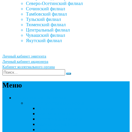
Северо-Осетинский филиал
Сочинский филиал
Тамбовский филиал
Тульский филиал
Тюменский филиал
Центральный филиал
Чувашский филиал
Якутский филиал
Личный кабинет эмитента
Личный кабинет акционера
Кабинет коллегиального органа
Меню
Акционерным обществам
Ведение реестра акционеров
Правила ведения реестра акционеров
Бланки договоров
Перечень документов
Бланки документов
Прейскуранты