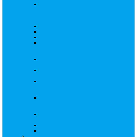
Внесение изменений в решение о выпуске
акций, в Документ, содержащий условия
размещения ценных бумаг, в Проспект
ценных бумаг
Биржевые облигации
Приобретение публичного статуса АО
Прекращение публичного статуса ПАО
Добровольное предложение/обязательное
предложение, требование о выкупе ценных
бумаг
Консолидации 100% акций закрытого
акционерного общества
Подготовка и подача ходатайств и
уведомлений в ФАС России
Функции корпоративного секретаря, в том
числе на основе долгосрочного абонентского
договора
Подготовка к проведению заседания или
заочного голосования для принятия общим
собранием акционеров решения
Внесение изменений, актуализация данных
в ЕГРЮЛ
Казначейские акции, их реализация
Тематический мастер-класс
Выплата дивидендов