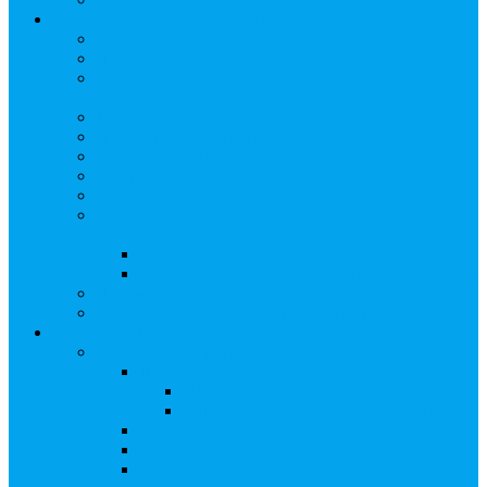
Арбитражным управляющим
Как передать реестр
Правила ведения реестра требований кредиторов
Ведение реестра требований кредиторов
застройщика-банкрота
Бланки документов
Прейскурант на услуги, оказываемые кредиторам
Реестры кредиторов на обслуживании
Замещение активов должника
Корпоративный наставник
Корпоративный секретарь на этапах процедуры
банкротства
Акционерное общество
Общество с ограниченной ответственностью
Полезные ссылки
Спецвыпуск журнала «Рынок ценных бумаг»
Держателям акций
Оказываемые услуги
Проведение операций в реестре
Правила ведения реестра акционеров
Клиентам номинальных держателей
SMS-информирование
Интернет-кабинет акционера
ЭДО