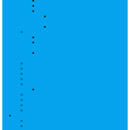
Сверка с номинальным держателем
Электронное голосование
Сопровождение сделок, Эскроу
Сопровождение сделок с ценными
бумагами
Сделки под условием (эскроу)
Выплата дивидендов
Общие правила выплаты дивидендов
Что делать, если дивиденды не были
получены вовремя
Рекомендации по заполнению банковских
реквизитов в анкете
Бланки документов
Прейскуранты
Способы оплаты
Проверка исполнения распоряжения
Собрания акционеров
Электронное голосование
Предложения/Выкупы
Раскрытие информации АО
Редомициляция иностранной компании
ЧАстые ВОпросы
О компании
Лицензии, сертификаты
Политика обработки персональных данных