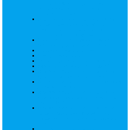
запросы Банка России, представление
интересов клиента при рассмотрении
административных дел
Увеличение уставного капитала путем
дополнительного выпуска акций,
размещаемого с использованием
инвестиционной платформы
Разработка проектов учредительных и
внутренних документов АО, ООО
Реорганизация любой формы
Ликвидация АО, ООО
Редомициляция иностранной компании
Уменьшение уставного капитала АО
Увеличение уставного капитала путем
закрытой или открытой подписки
Увеличение уставного капитала путем зачета
денежных требований
Увеличение уставного капитала путем
увеличения номинальной стоимости акций
для АО, ПАО
Увеличение уставного капитала путем
дополнительного выпуска акций во
исполнении договора конвертируемого
займа
Замещение активов должника