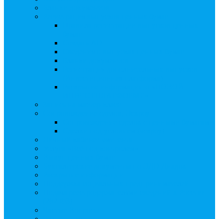
Бланки документов
Регистрация выпусков ценных бумаг
Правила регистрации выпусков ценных
бумаг
Создать АО
Сведения о выпусках ценных бумаг
Бланки документов
Регистрация дополнительных выпусков
(Инвестиционная платформа)
Раскрытие информации о «НОВОЙ
ИНВЕСТПЛАТФОРМЕ»
Запись на мастер-класс
Сопровождение сделок, Эскроу
Сопровождение сделок с ценными бумагами
Сделки под условием (эскроу)
Личный кабинет эмитента
Услуга «Всё под контролем»
Выкуп ценных бумаг
Бухгалтерские документы по ЭДО Диадок
Раскрытие информации
Поддержка социальных предпринимателей
Подача реестродержателями сведений в Росстат
(282-ФЗ)
Частые Вопросы
Экстренная помощь