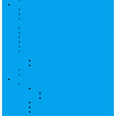
Арбитражным управляющим
Как передать реестр
Правила ведения реестра требований кредиторов
Ведение реестра требований кредиторов
застройщика-банкрота
Бланки документов
Прейскурант на услуги, оказываемые кредиторам
Реестры кредиторов на обслуживании
Замещение активов должника
Корпоративный наставник
Корпоративный секретарь на этапах процедуры
банкротства
Акционерное общество
Общество с ограниченной ответственностью
Полезные ссылки
Спецвыпуск журнала «Рынок ценных бумаг»
Держателям акций
Оказываемые услуги
Проведение операций в реестре
Правила ведения реестра акционеров
Клиентам номинальных держателей
SMS-информирование
Интернет-кабинет акционера
ЭДО