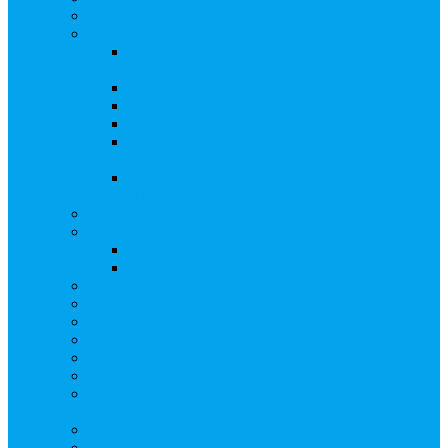
Бланки документов
Регистрация выпусков ценных бумаг
Правила регистрации выпусков ценных
бумаг
Создать АО
Сведения о выпусках ценных бумаг
Бланки документов
Регистрация дополнительных выпусков
(Инвестиционная платформа)
Раскрытие информации о «НОВОЙ
ИНВЕСТПЛАТФОРМЕ»
Запись на мастер-класс
Сопровождение сделок, Эскроу
Сопровождение сделок с ценными бумагами
Сделки под условием (эскроу)
Личный кабинет эмитента
Услуга «Всё под контролем»
Выкуп ценных бумаг
Бухгалтерские документы по ЭДО Диадок
Раскрытие информации
Поддержка социальных предпринимателей
Подача реестродержателями сведений в Росстат
(282-ФЗ)
Частые Вопросы
Экстренная помощь