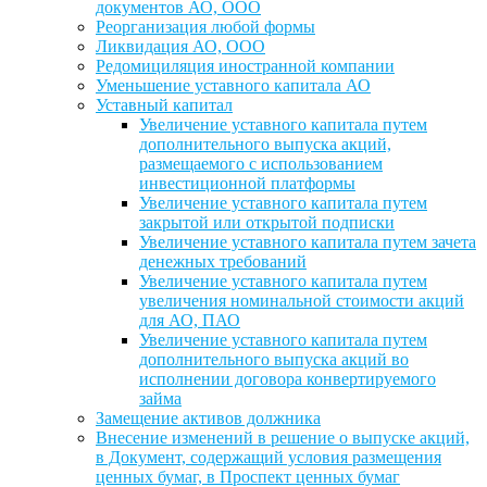
документов АО, ООО
Реорганизация любой формы
Ликвидация АО, ООО
Редомициляция иностранной компании
Уменьшение уставного капитала АО
Уставный капитал
Увеличение уставного капитала путем
дополнительного выпуска акций,
размещаемого с использованием
инвестиционной платформы
Увеличение уставного капитала путем
закрытой или открытой подписки
Увеличение уставного капитала путем зачета
денежных требований
Увеличение уставного капитала путем
увеличения номинальной стоимости акций
для АО, ПАО
Увеличение уставного капитала путем
дополнительного выпуска акций во
исполнении договора конвертируемого
займа
Замещение активов должника
Внесение изменений в решение о выпуске акций,
в Документ, содержащий условия размещения
ценных бумаг, в Проспект ценных бумаг