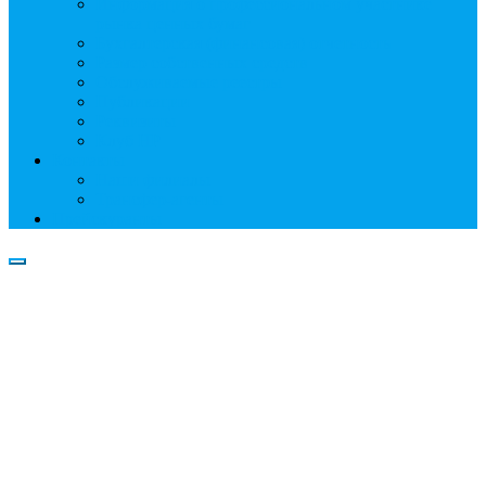
Информация о профессиональном участнике
рынка ценных бумаг
Бухгалтерская (финансовая) отчетность
Размер собственных средств
Обслуживаемые реестры
Публикации
Реквизиты
Клуб НР
Контакты
Наши филиалы
Трансфер-агенты
Прейскуранты