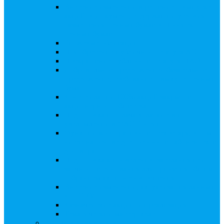
Внесение изменений в решение о выпуске
акций, в Документ, содержащий условия
размещения ценных бумаг, в Проспект
ценных бумаг
Биржевые облигации
Приобретение публичного статуса АО
Прекращение публичного статуса ПАО
Добровольное предложение/обязательное
предложение, требование о выкупе ценных
бумаг
Консолидации 100% акций закрытого
акционерного общества
Подготовка и подача ходатайств и
уведомлений в ФАС России
Функции корпоративного секретаря, в том
числе на основе долгосрочного абонентского
договора
Подготовка к проведению заседания или
заочного голосования для принятия общим
собранием акционеров решения
Внесение изменений, актуализация данных
в ЕГРЮЛ
Казначейские акции, их реализация
Тематический мастер-класс
Выплата дивидендов