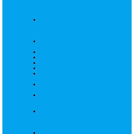
запросы Банка России, представление
интересов клиента при рассмотрении
административных дел
Увеличение уставного капитала путем
дополнительного выпуска акций,
размещаемого с использованием
инвестиционной платформы
Разработка проектов учредительных и
внутренних документов АО, ООО
Реорганизация любой формы
Ликвидация АО, ООО
Редомициляция иностранной компании
Уменьшение уставного капитала АО
Увеличение уставного капитала путем
закрытой или открытой подписки
Увеличение уставного капитала путем зачета
денежных требований
Увеличение уставного капитала путем
увеличения номинальной стоимости акций
для АО, ПАО
Увеличение уставного капитала путем
дополнительного выпуска акций во
исполнении договора конвертируемого
займа
Замещение активов должника