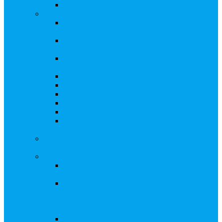
Восстановление реестра
Собрания акционеров
Проводить собрание с нотариусом или с
регистратором?
Подготовка и проведение собраний,
удостоверение решений
Удостоверение решения единственного
акционера
Бланки документов
Электронное голосование
Об особенностях ГОСА 2023
Об особенностях ГОСА 2024
Об особенностях ГЗОСА 2025
Требуется ли удостоверять решение
единственного акционера?
Сервис электронного голосования на заседаниях
Совета директоров и иных коллегиальных органов
Консультационные услуги
Сопровождение процедуры регистрации
опционов
«Потерявшиеся» акционеры, пути решения.
Сопровождение процедуры признания
акций «потерявшихся» акционеров
бесхозяйными
Ответы на предписания / требования /