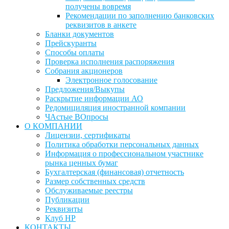
получены вовремя
Рекомендации по заполнению банковских
реквизитов в анкете
Бланки документов
Прейскуранты
Способы оплаты
Проверка исполнения распоряжения
Собрания акционеров
Электронное голосование
Предложения/Выкупы
Раскрытие информации АО
Редомициляция иностранной компании
ЧАстые ВОпросы
О КОМПАНИИ
Лицензии, сертификаты
Политика обработки персональных данных
Информация о профессиональном участнике
рынка ценных бумаг
Бухгалтерская (финансовая) отчетность
Размер собственных средств
Обслуживаемые реестры
Публикации
Реквизиты
Клуб НР
КОНТАКТЫ