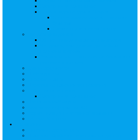
Сверка с номинальным держателем
Электронное голосование
Сопровождение сделок, Эскроу
Сопровождение сделок с ценными
бумагами
Сделки под условием (эскроу)
Выплата дивидендов
Общие правила выплаты дивидендов
Что делать, если дивиденды не были
получены вовремя
Рекомендации по заполнению банковских
реквизитов в анкете
Бланки документов
Прейскуранты
Способы оплаты
Проверка исполнения распоряжения
Собрания акционеров
Электронное голосование
Предложения/Выкупы
Раскрытие информации АО
Редомициляция иностранной компании
ЧАстые ВОпросы
О компании
Лицензии, сертификаты
Политика обработки персональных данных