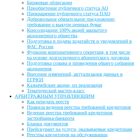
Биржевые облигации
Приобретение публичного статуса АО
Прекращение публичного статуса ПАО
Добровольное обязательное предложение,
требование о выкупе ценных бумаг
Консолидации 100% акций закрытого
акционерного общества
Подготовка и подача ходатайств и уведомлений в
ФАС России
Функции корпоративного секретаря, в том числе
на основе долгосрочного абонентского договора
Подготовка созыва и проведения общего собрания
акционеров
Внесение изменений, актуализация данных в
ЕГРЮЛ
Казначейские акции, их реализация
Тематический мастер-класс
АРБИТРАЖНЫМ УПРАВЛЯЮЩИМ
Как передать реестр
Правила ведения реестра требований кредиторов
Ведение реестра требований кредиторов
застройщика-банкрота
Бланки документов
Прейскурант на услуги, оказываемые кредиторам
Реестры кредиторов на обслуживании