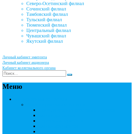
Северо-Осетинский филиал
Сочинский филиал
Тамбовский филиал
Тульский филиал
Тюменский филиал
Центральный филиал
Чувашский филиал
Якутский филиал
Личный кабинет эмитента
Личный кабинет акционера
Кабинет коллегиального органа
Меню
Акционерным обществам
Ведение реестра акционеров
Правила ведения реестра акционеров
Бланки договоров
Перечень документов
Бланки документов
Прейскуранты