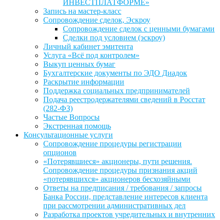
ИНВЕСТПЛАТФОРМЕ»
Запись на мастер-класс
Сопровождение сделок, Эскроу
Сопровождение сделок с ценными бумагами
Сделки под условием (эскроу)
Личный кабинет эмитента
Услуга «Всё под контролем»
Выкуп ценных бумаг
Бухгалтерские документы по ЭДО Диадок
Раскрытие информации
Поддержка социальных предпринимателей
Подача реестродержателями сведений в Росстат
(282-ФЗ)
Частые Вопросы
Экстренная помощь
Консультационные услуги
Сопровождение процедуры регистрации
опционов
«Потерявшиеся» акционеры, пути решения.
Сопровождение процедуры признания акций
«потерявшихся» акционеров бесхозяйными
Ответы на предписания / требования / запросы
Банка России, представление интересов клиента
при рассмотрении административных дел
Разработка проектов учредительных и внутренних