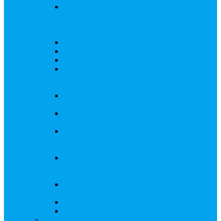
Внесение изменений в решение о выпуске
акций, в Документ, содержащий условия
размещения ценных бумаг, в Проспект
ценных бумаг
Биржевые облигации
Приобретение публичного статуса АО
Прекращение публичного статуса ПАО
Добровольное предложение/обязательное
предложение, требование о выкупе ценных
бумаг
Консолидации 100% акций закрытого
акционерного общества
Подготовка и подача ходатайств и
уведомлений в ФАС России
Функции корпоративного секретаря, в том
числе на основе долгосрочного абонентского
договора
Подготовка к проведению заседания или
заочного голосования для принятия общим
собранием акционеров решения
Внесение изменений, актуализация данных
в ЕГРЮЛ
Казначейские акции, их реализация
Тематический мастер-класс
Выплата дивидендов