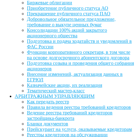
Биржевые облигации
Приобретение публичного статуса АО
Прекращение публичного статуса ПАО
Добровольное обязательное предложение,
требование о выкупе ценных бумаг
Консолидации 100% акций закрытого
акционерного общества
Подготовка и подача ходатайств и уведомлений в
ФАС России
Функции корпоративного секретаря, в том числе
на основе долгосрочного абонентского договора
Подготовка созыва и проведения общего собрания
акционеров
Внесение изменений, актуализация данных в
ЕГРЮЛ
Казначейские акции, их реализация
Тематический мастер-класс
АРБИТРАЖНЫМ УПРАВЛЯЮЩИМ
Как передать реестр
Правила ведения реестра требований кредиторов
Ведение реестра требований кредиторов
застройщика-банкрота
Бланки документов
Прейскурант на услуги, оказываемые кредиторам
Реестры кредиторов на обслуживании