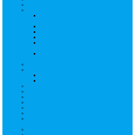
Бланки документов
Регистрация выпусков ценных бумаг
Правила регистрации выпусков ценных
бумаг
Создать АО
Сведения о выпусках ценных бумаг
Бланки документов
Регистрация дополнительных выпусков
(Инвестиционная платформа)
Раскрытие информации о «НОВОЙ
ИНВЕСТПЛАТФОРМЕ»
Запись на мастер-класс
Сопровождение сделок, Эскроу
Сопровождение сделок с ценными бумагами
Сделки под условием (эскроу)
Личный кабинет эмитента
Услуга «Всё под контролем»
Выкуп ценных бумаг
Бухгалтерские документы по ЭДО Диадок
Раскрытие информации
Поддержка социальных предпринимателей
Подача реестродержателями сведений в Росстат
(282-ФЗ)
Частые Вопросы
Экстренная помощь