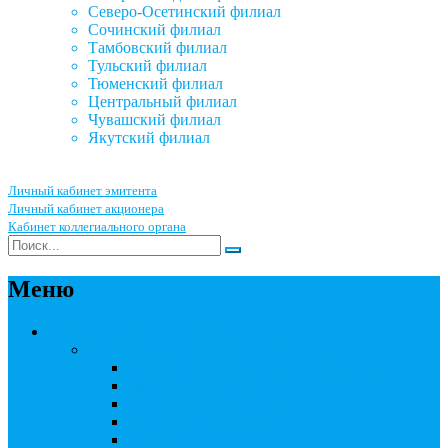
Северо-Осетинский филиал
Сочинский филиал
Тамбовский филиал
Тульский филиал
Тюменский филиал
Центральный филиал
Чувашский филиал
Якутский филиал
Личный кабинет эмитента
Личный кабинет акционера
Кабинет коллегиального органа
Меню
Акционерным обществам
Ведение реестра акционеров
Правила ведения реестра акционеров
Бланки договоров
Перечень документов
Бланки документов
Прейскуранты