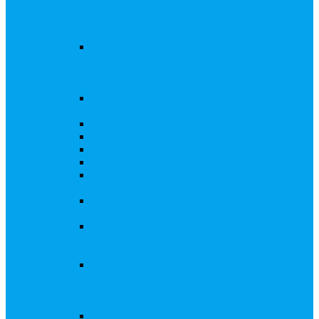
запросы Банка России, представление
интересов клиента при рассмотрении
административных дел
Увеличение уставного капитала путем
дополнительного выпуска акций,
размещаемого с использованием
инвестиционной платформы
Разработка проектов учредительных и
внутренних документов АО, ООО
Реорганизация любой формы
Ликвидация АО, ООО
Редомициляция иностранной компании
Уменьшение уставного капитала АО
Увеличение уставного капитала путем
закрытой или открытой подписки
Увеличение уставного капитала путем зачета
денежных требований
Увеличение уставного капитала путем
увеличения номинальной стоимости акций
для АО, ПАО
Увеличение уставного капитала путем
дополнительного выпуска акций во
исполнении договора конвертируемого
займа
Замещение активов должника