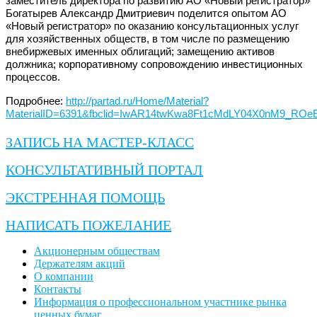
заместитель директора по развитию АО «Новый регистратор»
Богатырев Александр Дмитриевич поделится опытом АО
«Новый регистратор» по оказанию консультационных услуг
для хозяйственных обществ, в том числе по размещению
внебиржевых именных облигаций; замещению активов
должника; корпоративному сопровождению инвестиционных
процессов.
Подробнее:
http://partad.ru/Home/Material?
MaterialID=6391&fbclid=IwAR14twKwa8Ft1cMdLY04X0nM9_RO
ЗАПИСЬ НА МАСТЕР-КЛАСС
КОНСУЛЬТАТИВНЫЙ ПОРТАЛ
ЭКСТРЕННАЯ ПОМОЩЬ
НАПИСАТЬ ПОЖЕЛАНИЕ
Акционерным обществам
Держателям акций
О компании
Контакты
Информация о профессиональном участнике рынка
ценных бумаг