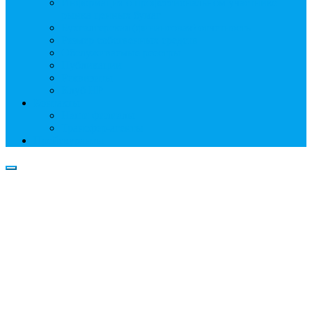
Информация о профессиональном участнике
рынка ценных бумаг
Бухгалтерская (финансовая) отчетность
Размер собственных средств
Обслуживаемые реестры
Публикации
Реквизиты
Клуб НР
Контакты
Наши филиалы
Трансфер-агенты
Прейскуранты