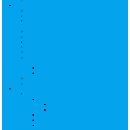
Арбитражным управляющим
Как передать реестр
Правила ведения реестра требований кредиторов
Ведение реестра требований кредиторов
застройщика-банкрота
Бланки документов
Прейскурант на услуги, оказываемые кредиторам
Реестры кредиторов на обслуживании
Замещение активов должника
Корпоративный наставник
Корпоративный секретарь на этапах процедуры
банкротства
Акционерное общество
Общество с ограниченной ответственностью
Полезные ссылки
Спецвыпуск журнала «Рынок ценных бумаг»
Держателям акций
Оказываемые услуги
Проведение операций в реестре
Правила ведения реестра акционеров
Клиентам номинальных держателей
SMS-информирование
Интернет-кабинет акционера
ЭДО