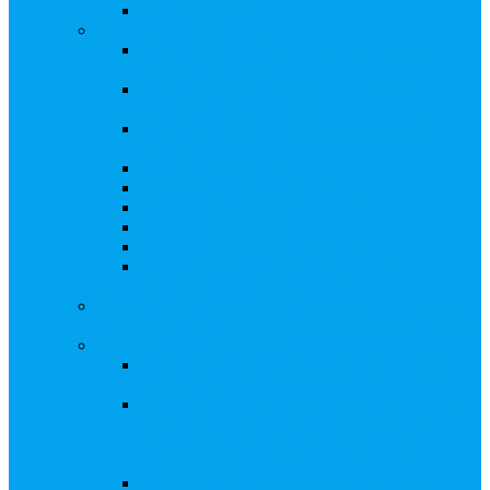
Восстановление реестра
Собрания акционеров
Проводить собрание с нотариусом или с
регистратором?
Подготовка и проведение собраний,
удостоверение решений
Удостоверение решения единственного
акционера
Бланки документов
Электронное голосование
Об особенностях ГОСА 2023
Об особенностях ГОСА 2024
Об особенностях ГЗОСА 2025
Требуется ли удостоверять решение
единственного акционера?
Сервис электронного голосования на заседаниях
Совета директоров и иных коллегиальных органов
Консультационные услуги
Сопровождение процедуры регистрации
опционов
«Потерявшиеся» акционеры, пути решения.
Сопровождение процедуры признания
акций «потерявшихся» акционеров
бесхозяйными
Ответы на предписания / требования /