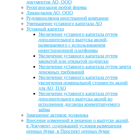
документов АО, ООО
Реорганизация любой формы
Ликвидация АО, ООО
Редомициляция иностранной компании
Уменьшение уставного капитала АО
Уставный капитал
Увеличение уставного капитала путем
дополнительного выпуска акций,
размещаемого с использованием
инвестиционной платформы
Увеличение уставного капитала путем
закрытой или открытой подписки
Увеличение уставного капитала путем зачета
денежных требований
Увеличение уставного капитала путем
увеличения номинальной стоимости акций
для АО, ПАО
Увеличение уставного капитала путем
дополнительного выпуска акций во
исполнении договора конвертируемого
займа
Замещение активов должника
Внесение изменений в решение о выпуске акций,
в Документ, содержащий условия размещения
ценных бумаг, в Проспект ценных бумаг