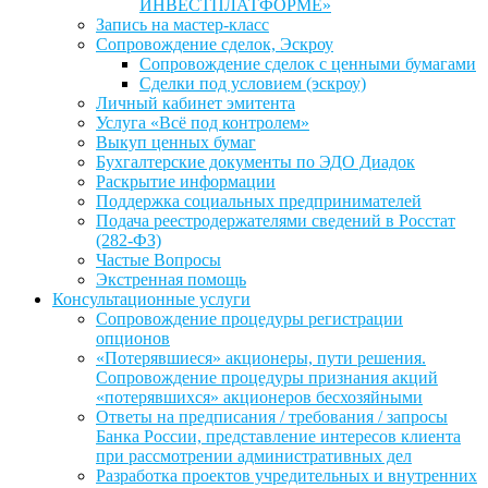
ИНВЕСТПЛАТФОРМЕ»
Запись на мастер-класс
Сопровождение сделок, Эскроу
Сопровождение сделок с ценными бумагами
Сделки под условием (эскроу)
Личный кабинет эмитента
Услуга «Всё под контролем»
Выкуп ценных бумаг
Бухгалтерские документы по ЭДО Диадок
Раскрытие информации
Поддержка социальных предпринимателей
Подача реестродержателями сведений в Росстат
(282-ФЗ)
Частые Вопросы
Экстренная помощь
Консультационные услуги
Сопровождение процедуры регистрации
опционов
«Потерявшиеся» акционеры, пути решения.
Сопровождение процедуры признания акций
«потерявшихся» акционеров бесхозяйными
Ответы на предписания / требования / запросы
Банка России, представление интересов клиента
при рассмотрении административных дел
Разработка проектов учредительных и внутренних