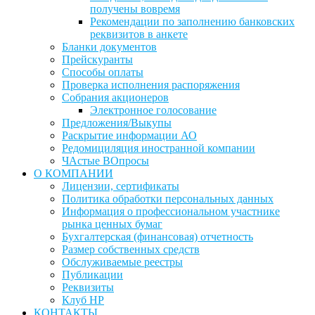
получены вовремя
Рекомендации по заполнению банковских
реквизитов в анкете
Бланки документов
Прейскуранты
Способы оплаты
Проверка исполнения распоряжения
Собрания акционеров
Электронное голосование
Предложения/Выкупы
Раскрытие информации АО
Редомициляция иностранной компании
ЧАстые ВОпросы
О КОМПАНИИ
Лицензии, сертификаты
Политика обработки персональных данных
Информация о профессиональном участнике
рынка ценных бумаг
Бухгалтерская (финансовая) отчетность
Размер собственных средств
Обслуживаемые реестры
Публикации
Реквизиты
Клуб НР
КОНТАКТЫ