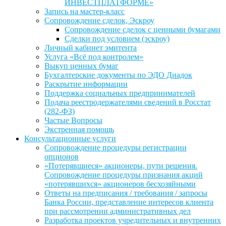
ИНВЕСТПЛАТФОРМЕ»
Запись на мастер-класс
Сопровождение сделок, Эскроу
Сопровождение сделок с ценными бумагами
Сделки под условием (эскроу)
Личный кабинет эмитента
Услуга «Всё под контролем»
Выкуп ценных бумаг
Бухгалтерские документы по ЭДО Диадок
Раскрытие информации
Поддержка социальных предпринимателей
Подача реестродержателями сведений в Росстат
(282-ФЗ)
Частые Вопросы
Экстренная помощь
Консультационные услуги
Сопровождение процедуры регистрации
опционов
«Потерявшиеся» акционеры, пути решения.
Сопровождение процедуры признания акций
«потерявшихся» акционеров бесхозяйными
Ответы на предписания / требования / запросы
Банка России, представление интересов клиента
при рассмотрении административных дел
Разработка проектов учредительных и внутренних