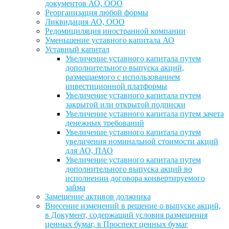
документов АО, ООО
Реорганизация любой формы
Ликвидация АО, ООО
Редомициляция иностранной компании
Уменьшение уставного капитала АО
Уставный капитал
Увеличение уставного капитала путем
дополнительного выпуска акций,
размещаемого с использованием
инвестиционной платформы
Увеличение уставного капитала путем
закрытой или открытой подписки
Увеличение уставного капитала путем зачета
денежных требований
Увеличение уставного капитала путем
увеличения номинальной стоимости акций
для АО, ПАО
Увеличение уставного капитала путем
дополнительного выпуска акций во
исполнении договора конвертируемого
займа
Замещение активов должника
Внесение изменений в решение о выпуске акций,
в Документ, содержащий условия размещения
ценных бумаг, в Проспект ценных бумаг