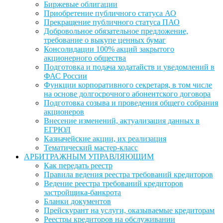
Биржевые облигации
Приобретение публичного статуса АО
Прекращение публичного статуса ПАО
Добровольное обязательное предложение,
требование о выкупе ценных бумаг
Консолидации 100% акций закрытого
акционерного общества
Подготовка и подача ходатайств и уведомлений в
ФАС России
Функции корпоративного секретаря, в том числе
на основе долгосрочного абонентского договора
Подготовка созыва и проведения общего собрания
акционеров
Внесение изменений, актуализация данных в
ЕГРЮЛ
Казначейские акции, их реализация
Тематический мастер-класс
АРБИТРАЖНЫМ УПРАВЛЯЮЩИМ
Как передать реестр
Правила ведения реестра требований кредиторов
Ведение реестра требований кредиторов
застройщика-банкрота
Бланки документов
Прейскурант на услуги, оказываемые кредиторам
Реестры кредиторов на обслуживании