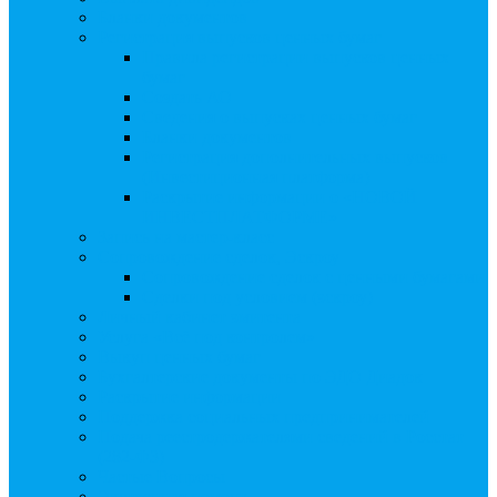
Бланки документов
Регистрация выпусков ценных бумаг
Правила регистрации выпусков ценных
бумаг
Создать АО
Сведения о выпусках ценных бумаг
Бланки документов
Регистрация дополнительных выпусков
(Инвестиционная платформа)
Раскрытие информации о «НОВОЙ
ИНВЕСТПЛАТФОРМЕ»
Запись на мастер-класс
Сопровождение сделок, Эскроу
Сопровождение сделок с ценными бумагами
Сделки под условием (эскроу)
Личный кабинет эмитента
Услуга «Всё под контролем»
Выкуп ценных бумаг
Бухгалтерские документы по ЭДО Диадок
Раскрытие информации
Поддержка социальных предпринимателей
Подача реестродержателями сведений в Росстат
(282-ФЗ)
Частые Вопросы
Экстренная помощь