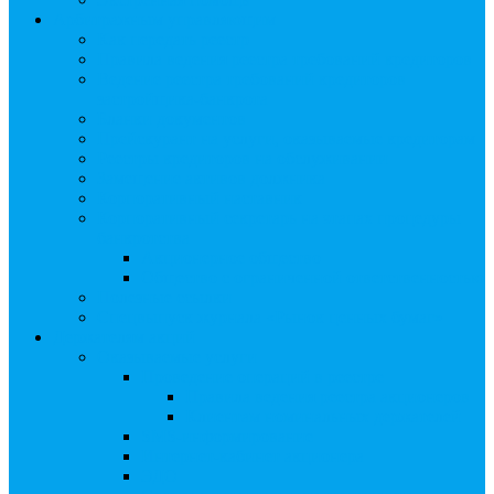
Арбитражным управляющим
Как передать реестр
Правила ведения реестра требований кредиторов
Ведение реестра требований кредиторов
застройщика-банкрота
Бланки документов
Прейскурант на услуги, оказываемые кредиторам
Реестры кредиторов на обслуживании
Замещение активов должника
Корпоративный наставник
Корпоративный секретарь на этапах процедуры
банкротства
Акционерное общество
Общество с ограниченной ответственностью
Полезные ссылки
Спецвыпуск журнала «Рынок ценных бумаг»
Держателям акций
Оказываемые услуги
Проведение операций в реестре
Правила ведения реестра акционеров
Клиентам номинальных держателей
SMS-информирование
Интернет-кабинет акционера
ЭДО