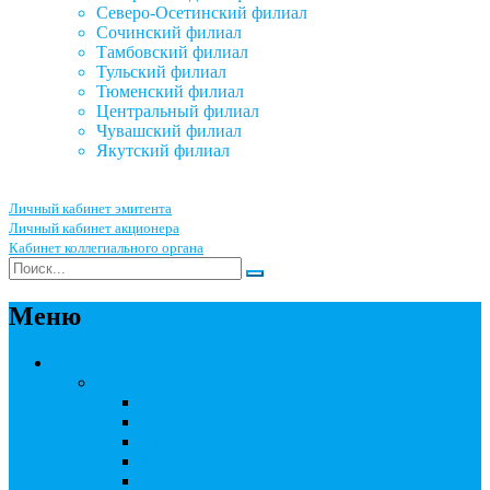
Северо-Осетинский филиал
Сочинский филиал
Тамбовский филиал
Тульский филиал
Тюменский филиал
Центральный филиал
Чувашский филиал
Якутский филиал
Личный кабинет эмитента
Личный кабинет акционера
Кабинет коллегиального органа
Меню
Акционерным обществам
Ведение реестра акционеров
Правила ведения реестра акционеров
Бланки договоров
Перечень документов
Бланки документов
Прейскуранты