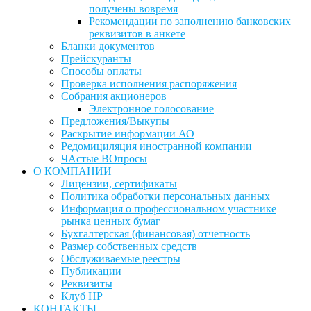
получены вовремя
Рекомендации по заполнению банковских
реквизитов в анкете
Бланки документов
Прейскуранты
Способы оплаты
Проверка исполнения распоряжения
Собрания акционеров
Электронное голосование
Предложения/Выкупы
Раскрытие информации АО
Редомициляция иностранной компании
ЧАстые ВОпросы
О КОМПАНИИ
Лицензии, сертификаты
Политика обработки персональных данных
Информация о профессиональном участнике
рынка ценных бумаг
Бухгалтерская (финансовая) отчетность
Размер собственных средств
Обслуживаемые реестры
Публикации
Реквизиты
Клуб НР
КОНТАКТЫ