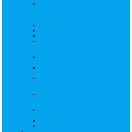
Внесение изменений в решение о выпуске
акций, в Документ, содержащий условия
размещения ценных бумаг, в Проспект
ценных бумаг
Биржевые облигации
Приобретение публичного статуса АО
Прекращение публичного статуса ПАО
Добровольное предложение/обязательное
предложение, требование о выкупе ценных
бумаг
Консолидации 100% акций закрытого
акционерного общества
Подготовка и подача ходатайств и
уведомлений в ФАС России
Функции корпоративного секретаря, в том
числе на основе долгосрочного абонентского
договора
Подготовка к проведению заседания или
заочного голосования для принятия общим
собранием акционеров решения
Внесение изменений, актуализация данных
в ЕГРЮЛ
Казначейские акции, их реализация
Тематический мастер-класс
Выплата дивидендов