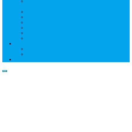
Информация о профессиональном участнике
рынка ценных бумаг
Бухгалтерская (финансовая) отчетность
Размер собственных средств
Обслуживаемые реестры
Публикации
Реквизиты
Клуб НР
Контакты
Наши филиалы
Трансфер-агенты
Прейскуранты