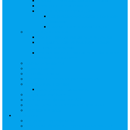
Сверка с номинальным держателем
Электронное голосование
Сопровождение сделок, Эскроу
Сопровождение сделок с ценными
бумагами
Сделки под условием (эскроу)
Выплата дивидендов
Общие правила выплаты дивидендов
Что делать, если дивиденды не были
получены вовремя
Рекомендации по заполнению банковских
реквизитов в анкете
Бланки документов
Прейскуранты
Способы оплаты
Проверка исполнения распоряжения
Собрания акционеров
Электронное голосование
Предложения/Выкупы
Раскрытие информации АО
Редомициляция иностранной компании
ЧАстые ВОпросы
О компании
Лицензии, сертификаты
Политика обработки персональных данных