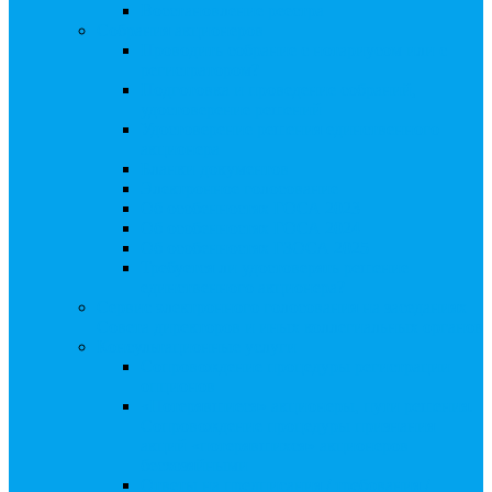
Восстановление реестра
Собрания акционеров
Проводить собрание с нотариусом или с
регистратором?
Подготовка и проведение собраний,
удостоверение решений
Удостоверение решения единственного
акционера
Бланки документов
Электронное голосование
Об особенностях ГОСА 2023
Об особенностях ГОСА 2024
Об особенностях ГЗОСА 2025
Требуется ли удостоверять решение
единственного акционера?
Сервис электронного голосования на заседаниях
Совета директоров и иных коллегиальных органов
Консультационные услуги
Сопровождение процедуры регистрации
опционов
«Потерявшиеся» акционеры, пути решения.
Сопровождение процедуры признания
акций «потерявшихся» акционеров
бесхозяйными
Ответы на предписания / требования /