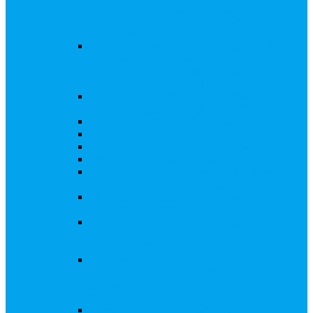
запросы Банка России, представление
интересов клиента при рассмотрении
административных дел
Увеличение уставного капитала путем
дополнительного выпуска акций,
размещаемого с использованием
инвестиционной платформы
Разработка проектов учредительных и
внутренних документов АО, ООО
Реорганизация любой формы
Ликвидация АО, ООО
Редомициляция иностранной компании
Уменьшение уставного капитала АО
Увеличение уставного капитала путем
закрытой или открытой подписки
Увеличение уставного капитала путем зачета
денежных требований
Увеличение уставного капитала путем
увеличения номинальной стоимости акций
для АО, ПАО
Увеличение уставного капитала путем
дополнительного выпуска акций во
исполнении договора конвертируемого
займа
Замещение активов должника