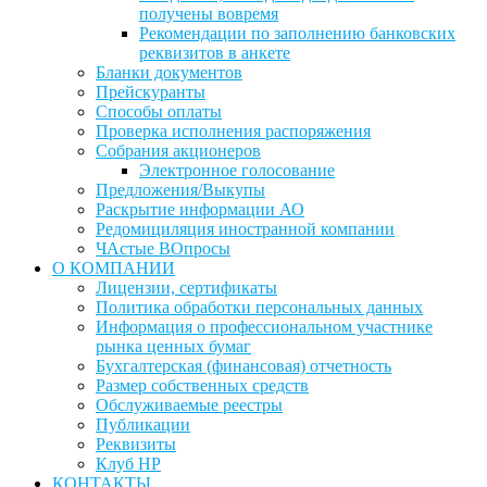
получены вовремя
Рекомендации по заполнению банковских
реквизитов в анкете
Бланки документов
Прейскуранты
Способы оплаты
Проверка исполнения распоряжения
Собрания акционеров
Электронное голосование
Предложения/Выкупы
Раскрытие информации АО
Редомициляция иностранной компании
ЧАстые ВОпросы
О КОМПАНИИ
Лицензии, сертификаты
Политика обработки персональных данных
Информация о профессиональном участнике
рынка ценных бумаг
Бухгалтерская (финансовая) отчетность
Размер собственных средств
Обслуживаемые реестры
Публикации
Реквизиты
Клуб НР
КОНТАКТЫ