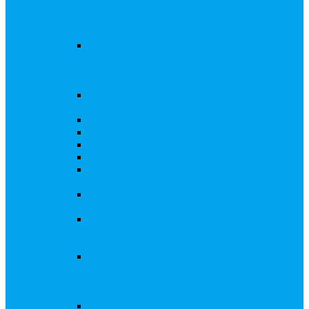
запросы Банка России, представление
интересов клиента при рассмотрении
административных дел
Увеличение уставного капитала путем
дополнительного выпуска акций,
размещаемого с использованием
инвестиционной платформы
Разработка проектов учредительных и
внутренних документов АО, ООО
Реорганизация любой формы
Ликвидация АО, ООО
Редомициляция иностранной компании
Уменьшение уставного капитала АО
Увеличение уставного капитала путем
закрытой или открытой подписки
Увеличение уставного капитала путем зачета
денежных требований
Увеличение уставного капитала путем
увеличения номинальной стоимости акций
для АО, ПАО
Увеличение уставного капитала путем
дополнительного выпуска акций во
исполнении договора конвертируемого
займа
Замещение активов должника