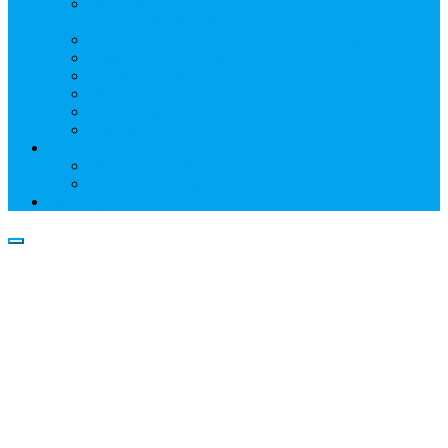
Информация о профессиональном участнике
рынка ценных бумаг
Бухгалтерская (финансовая) отчетность
Размер собственных средств
Обслуживаемые реестры
Публикации
Реквизиты
Клуб НР
Контакты
Наши филиалы
Трансфер-агенты
Прейскуранты