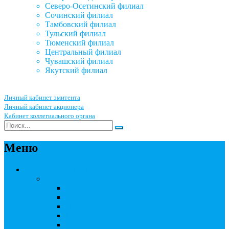
Северо-Осетинский филиал
Сочинский филиал
Тамбовский филиал
Тульский филиал
Тюменский филиал
Центральный филиал
Чувашский филиал
Якутский филиал
Личный кабинет эмитента
Личный кабинет акционера
Кабинет коллегиального органа
Меню
Акционерным обществам
Ведение реестра акционеров
Правила ведения реестра акционеров
Бланки договоров
Перечень документов
Бланки документов
Прейскуранты