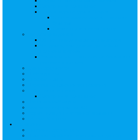
Сверка с номинальным держателем
Электронное голосование
Сопровождение сделок, Эскроу
Сопровождение сделок с ценными
бумагами
Сделки под условием (эскроу)
Выплата дивидендов
Общие правила выплаты дивидендов
Что делать, если дивиденды не были
получены вовремя
Рекомендации по заполнению банковских
реквизитов в анкете
Бланки документов
Прейскуранты
Способы оплаты
Проверка исполнения распоряжения
Собрания акционеров
Электронное голосование
Предложения/Выкупы
Раскрытие информации АО
Редомициляция иностранной компании
ЧАстые ВОпросы
О компании
Лицензии, сертификаты
Политика обработки персональных данных