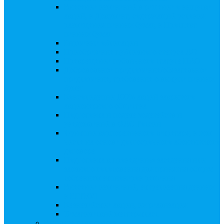
Внесение изменений в решение о выпуске
акций, в Документ, содержащий условия
размещения ценных бумаг, в Проспект
ценных бумаг
Биржевые облигации
Приобретение публичного статуса АО
Прекращение публичного статуса ПАО
Добровольное предложение/обязательное
предложение, требование о выкупе ценных
бумаг
Консолидации 100% акций закрытого
акционерного общества
Подготовка и подача ходатайств и
уведомлений в ФАС России
Функции корпоративного секретаря, в том
числе на основе долгосрочного абонентского
договора
Подготовка к проведению заседания или
заочного голосования для принятия общим
собранием акционеров решения
Внесение изменений, актуализация данных
в ЕГРЮЛ
Казначейские акции, их реализация
Тематический мастер-класс
Выплата дивидендов