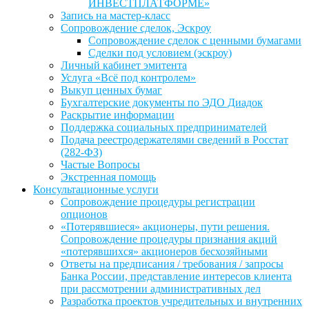
ИНВЕСТПЛАТФОРМЕ»
Запись на мастер-класс
Сопровождение сделок, Эскроу
Сопровождение сделок с ценными бумагами
Сделки под условием (эскроу)
Личный кабинет эмитента
Услуга «Всё под контролем»
Выкуп ценных бумаг
Бухгалтерские документы по ЭДО Диадок
Раскрытие информации
Поддержка социальных предпринимателей
Подача реестродержателями сведений в Росстат
(282-ФЗ)
Частые Вопросы
Экстренная помощь
Консультационные услуги
Сопровождение процедуры регистрации
опционов
«Потерявшиеся» акционеры, пути решения.
Сопровождение процедуры признания акций
«потерявшихся» акционеров бесхозяйными
Ответы на предписания / требования / запросы
Банка России, представление интересов клиента
при рассмотрении административных дел
Разработка проектов учредительных и внутренних