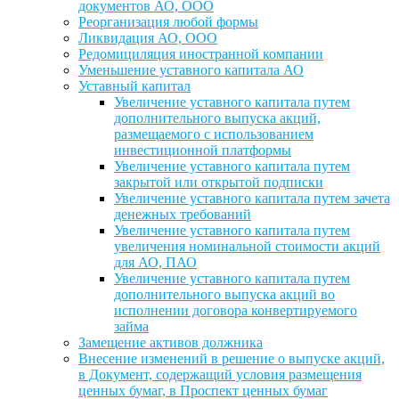
документов АО, ООО
Реорганизация любой формы
Ликвидация АО, ООО
Редомициляция иностранной компании
Уменьшение уставного капитала АО
Уставный капитал
Увеличение уставного капитала путем
дополнительного выпуска акций,
размещаемого с использованием
инвестиционной платформы
Увеличение уставного капитала путем
закрытой или открытой подписки
Увеличение уставного капитала путем зачета
денежных требований
Увеличение уставного капитала путем
увеличения номинальной стоимости акций
для АО, ПАО
Увеличение уставного капитала путем
дополнительного выпуска акций во
исполнении договора конвертируемого
займа
Замещение активов должника
Внесение изменений в решение о выпуске акций,
в Документ, содержащий условия размещения
ценных бумаг, в Проспект ценных бумаг