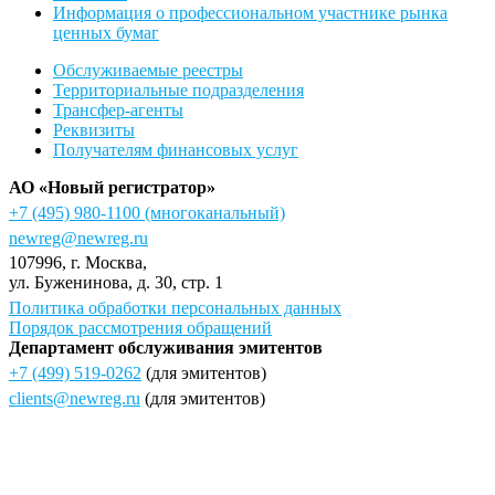
Информация о профессиональном участнике рынка
ценных бумаг
Обслуживаемые реестры
Территориальные подразделения
Трансфер-агенты
Реквизиты
Получателям финансовых услуг
АО «Новый регистратор»
+7 (495) 980-1100
(многоканальный)
newreg@newreg.ru
107996
, г.
Москва
,
ул.
Буженинова, д. 30, стр. 1
Политика обработки персональных данных
Порядок рассмотрения обращений
Департамент обслуживания эмитентов
+7 (499) 519-0262
(для эмитентов)
clients@newreg.ru
(для эмитентов)