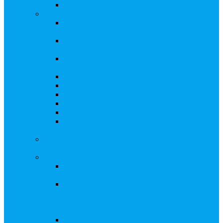
Восстановление реестра
Собрания акционеров
Проводить собрание с нотариусом или с
регистратором?
Подготовка и проведение собраний,
удостоверение решений
Удостоверение решения единственного
акционера
Бланки документов
Электронное голосование
Об особенностях ГОСА 2023
Об особенностях ГОСА 2024
Об особенностях ГЗОСА 2025
Требуется ли удостоверять решение
единственного акционера?
Сервис электронного голосования на заседаниях
Совета директоров и иных коллегиальных органов
Консультационные услуги
Сопровождение процедуры регистрации
опционов
«Потерявшиеся» акционеры, пути решения.
Сопровождение процедуры признания
акций «потерявшихся» акционеров
бесхозяйными
Ответы на предписания / требования /