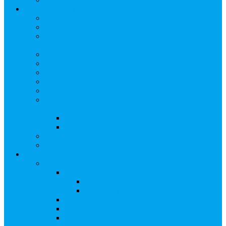
Арбитражным управляющим
Как передать реестр
Правила ведения реестра требований кредиторов
Ведение реестра требований кредиторов
застройщика-банкрота
Бланки документов
Прейскурант на услуги, оказываемые кредиторам
Реестры кредиторов на обслуживании
Замещение активов должника
Корпоративный наставник
Корпоративный секретарь на этапах процедуры
банкротства
Акционерное общество
Общество с ограниченной ответственностью
Полезные ссылки
Спецвыпуск журнала «Рынок ценных бумаг»
Держателям акций
Оказываемые услуги
Проведение операций в реестре
Правила ведения реестра акционеров
Клиентам номинальных держателей
SMS-информирование
Интернет-кабинет акционера
ЭДО