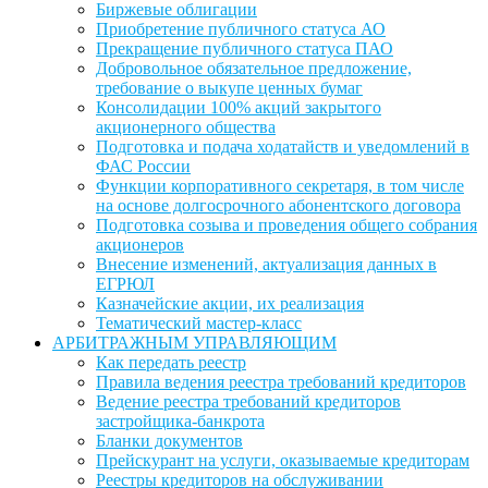
Биржевые облигации
Приобретение публичного статуса АО
Прекращение публичного статуса ПАО
Добровольное обязательное предложение,
требование о выкупе ценных бумаг
Консолидации 100% акций закрытого
акционерного общества
Подготовка и подача ходатайств и уведомлений в
ФАС России
Функции корпоративного секретаря, в том числе
на основе долгосрочного абонентского договора
Подготовка созыва и проведения общего собрания
акционеров
Внесение изменений, актуализация данных в
ЕГРЮЛ
Казначейские акции, их реализация
Тематический мастер-класс
АРБИТРАЖНЫМ УПРАВЛЯЮЩИМ
Как передать реестр
Правила ведения реестра требований кредиторов
Ведение реестра требований кредиторов
застройщика-банкрота
Бланки документов
Прейскурант на услуги, оказываемые кредиторам
Реестры кредиторов на обслуживании