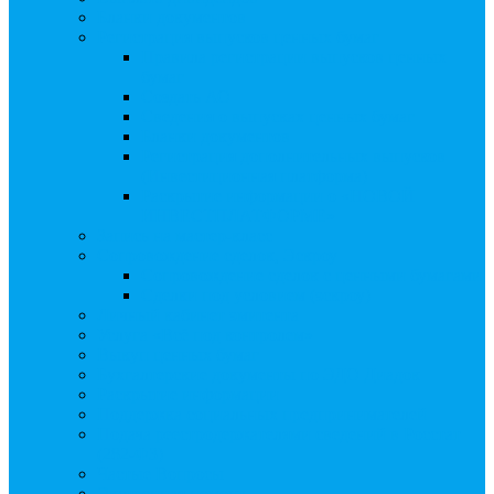
Бланки документов
Регистрация выпусков ценных бумаг
Правила регистрации выпусков ценных
бумаг
Создать АО
Сведения о выпусках ценных бумаг
Бланки документов
Регистрация дополнительных выпусков
(Инвестиционная платформа)
Раскрытие информации о «НОВОЙ
ИНВЕСТПЛАТФОРМЕ»
Запись на мастер-класс
Сопровождение сделок, Эскроу
Сопровождение сделок с ценными бумагами
Сделки под условием (эскроу)
Личный кабинет эмитента
Услуга «Всё под контролем»
Выкуп ценных бумаг
Бухгалтерские документы по ЭДО Диадок
Раскрытие информации
Поддержка социальных предпринимателей
Подача реестродержателями сведений в Росстат
(282-ФЗ)
Частые Вопросы
Экстренная помощь