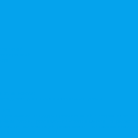
стратором?
ерение решений
нера
нного акционера?
овета директоров и иных коллегиальных органов
ионов
Сопровождение процедуры признания акций «потерявшихся» ак
сы Банка России, представление интересов клиента при рассмот
нительного выпуска акций, размещаемого с использованием ин
енних документов АО, ООО