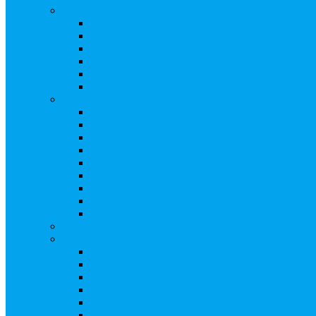
Ведение реестра акционеров
Правила ведения реестра акционеров
Бланки договоров
Перечень документов
Бланки документов
Прейскуранты
Восстановление реестра
Собрания акционеров
Проводить собрание с нотариусом или с реги
Подготовка и проведение собраний, удостов
Удостоверение решения единственного акцио
Бланки документов
Электронное голосование
Об особенностях ГОСА 2023
Об особенностях ГОСА 2024
Об особенностях ГЗОСА 2025
Требуется ли удостоверять решение единстве
Сервис электронного голосования на заседаниях С
Консультационные услуги
Сопровождение процедуры регистрации опц
«Потерявшиеся» акционеры, пути решения. 
Ответы на предписания / требования / запро
Увеличение уставного капитала путем допол
Разработка проектов учредительных и внутр
Реорганизация любой формы