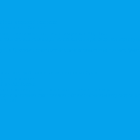
той или открытой подписки
 денежных требований
чения номинальной стоимости акций для АО, ПАО
ительного выпуска акций во исполнении договора конвертируе
ий, в Документ, содержащий условия размещения ценных бумаг,
дложение, требование о выкупе ценных бумаг
ерного общества
ий в ФАС России
ле на основе долгосрочного абонентского договора
чного голосования для принятия общим собранием акционеров р
в ЕГРЮЛ