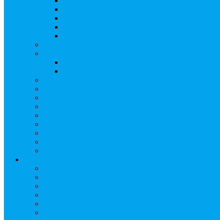
Создать АО
Сведения о выпусках ценных бумаг
Бланки документов
Регистрация дополнительных выпусков (Инв
Раскрытие информации о «НОВОЙ ИНВЕ
Запись на мастер-класс
Сопровождение сделок, Эскроу
Сопровождение сделок с ценными бумагами
Сделки под условием (эскроу)
Личный кабинет эмитента
Услуга «Всё под контролем»
Выкуп ценных бумаг
Бухгалтерские документы по ЭДО Диадок
Раскрытие информации
Поддержка социальных предпринимателей
Подача реестродержателями сведений в Росстат (28
Частые Вопросы
Экстренная помощь
Арбитражным управляющим
Как передать реестр
Правила ведения реестра требований кредиторов
Ведение реестра требований кредиторов застройщи
Бланки документов
Прейскурант на услуги, оказываемые кредиторам
Реестры кредиторов на обслуживании