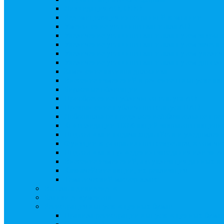
Ликвидация АО, ООО
Редомициляция иностранной компании
Уменьшение уставного капитала АО
Увеличение уставного капитала путем закры
Увеличение уставного капитала путем зачета
Увеличение уставного капитала путем увели
Увеличение уставного капитала путем дополн
Замещение активов должника
Внесение изменений в решение о выпуске акц
Биржевые облигации
Приобретение публичного статуса АО
Прекращение публичного статуса ПАО
Добровольное предложение/обязательное пре
Консолидации 100% акций закрытого акцион
Подготовка и подача ходатайств и уведомлен
Функции корпоративного секретаря, в том чис
Подготовка к проведению заседания или зао
Внесение изменений, актуализация данных 
Казначейские акции, их реализация
Тематический мастер-класс
Выплата дивидендов
Бланки документов
Регистрация выпусков ценных бумаг
Правила регистрации выпусков ценных бумаг