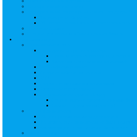
Замещение активов должника
Корпоративный наставник
Корпоративный секретарь на этапах процедуры бан
Акционерное общество
Общество с ограниченной ответственностью
Полезные ссылки
Спецвыпуск журнала «Рынок ценных бумаг»
Держателям акций
Оказываемые услуги
Проведение операций в реестре
Правила ведения реестра акционеров
Клиентам номинальных держателей
SMS-информирование
Интернет-кабинет акционера
ЭДО
Сверка с номинальным держателем
Электронное голосование
Сопровождение сделок, Эскроу
Сопровождение сделок с ценными бума
Сделки под условием (эскроу)
Выплата дивидендов
Общие правила выплаты дивидендов
Что делать, если дивиденды не были получен
Рекомендации по заполнению банковских рекв
Бланки документов