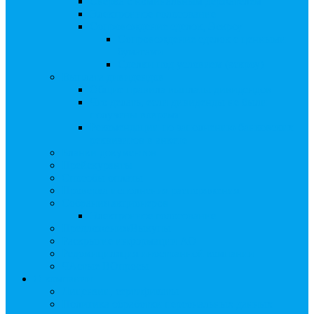
Сверка с номинальным держателем
Электронное голосование
Сопровождение сделок, Эскроу
Сопровождение сделок с ценными
бумагами
Сделки под условием (эскроу)
Выплата дивидендов
Общие правила выплаты дивидендов
Что делать, если дивиденды не были
получены вовремя
Рекомендации по заполнению банковских
реквизитов в анкете
Бланки документов
Прейскуранты
Способы оплаты
Проверка исполнения распоряжения
Собрания акционеров
Электронное голосование
Предложения/Выкупы
Раскрытие информации АО
Редомициляция иностранной компании
ЧАстые ВОпросы
О компании
Лицензии, сертификаты
Политика обработки персональных данных