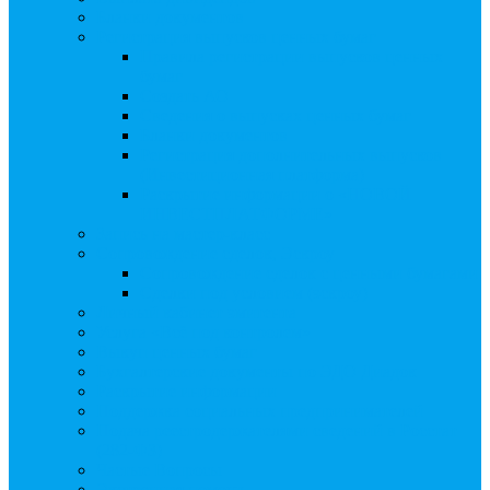
Бланки документов
Регистрация выпусков ценных бумаг
Правила регистрации выпусков ценных
бумаг
Создать АО
Сведения о выпусках ценных бумаг
Бланки документов
Регистрация дополнительных выпусков
(Инвестиционная платформа)
Раскрытие информации о «НОВОЙ
ИНВЕСТПЛАТФОРМЕ»
Запись на мастер-класс
Сопровождение сделок, Эскроу
Сопровождение сделок с ценными бумагами
Сделки под условием (эскроу)
Личный кабинет эмитента
Услуга «Всё под контролем»
Выкуп ценных бумаг
Бухгалтерские документы по ЭДО Диадок
Раскрытие информации
Поддержка социальных предпринимателей
Подача реестродержателями сведений в Росстат
(282-ФЗ)
Частые Вопросы
Экстренная помощь