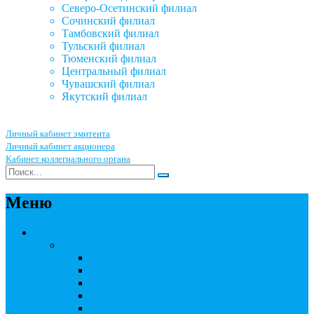
Северо-Осетинский филиал
Сочинский филиал
Тамбовский филиал
Тульский филиал
Тюменский филиал
Центральный филиал
Чувашский филиал
Якутский филиал
Личный кабинет эмитента
Личный кабинет акционера
Кабинет коллегиального органа
Меню
Акционерным обществам
Ведение реестра акционеров
Правила ведения реестра акционеров
Бланки договоров
Перечень документов
Бланки документов
Прейскуранты