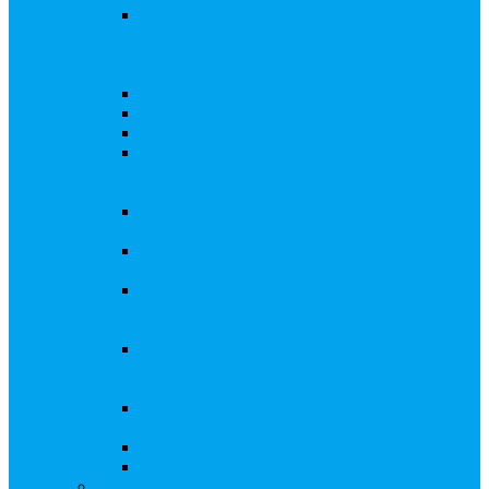
Внесение изменений в решение о выпуске
акций, в Документ, содержащий условия
размещения ценных бумаг, в Проспект
ценных бумаг
Биржевые облигации
Приобретение публичного статуса АО
Прекращение публичного статуса ПАО
Добровольное предложение/обязательное
предложение, требование о выкупе ценных
бумаг
Консолидации 100% акций закрытого
акционерного общества
Подготовка и подача ходатайств и
уведомлений в ФАС России
Функции корпоративного секретаря, в том
числе на основе долгосрочного абонентского
договора
Подготовка к проведению заседания или
заочного голосования для принятия общим
собранием акционеров решения
Внесение изменений, актуализация данных
в ЕГРЮЛ
Казначейские акции, их реализация
Тематический мастер-класс
Выплата дивидендов