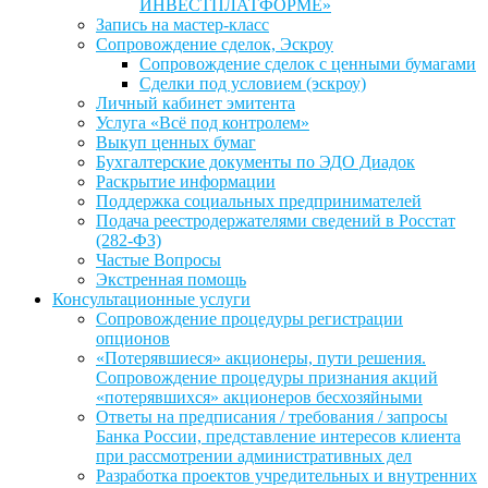
ИНВЕСТПЛАТФОРМЕ»
Запись на мастер-класс
Сопровождение сделок, Эскроу
Сопровождение сделок с ценными бумагами
Сделки под условием (эскроу)
Личный кабинет эмитента
Услуга «Всё под контролем»
Выкуп ценных бумаг
Бухгалтерские документы по ЭДО Диадок
Раскрытие информации
Поддержка социальных предпринимателей
Подача реестродержателями сведений в Росстат
(282-ФЗ)
Частые Вопросы
Экстренная помощь
Консультационные услуги
Сопровождение процедуры регистрации
опционов
«Потерявшиеся» акционеры, пути решения.
Сопровождение процедуры признания акций
«потерявшихся» акционеров бесхозяйными
Ответы на предписания / требования / запросы
Банка России, представление интересов клиента
при рассмотрении административных дел
Разработка проектов учредительных и внутренних