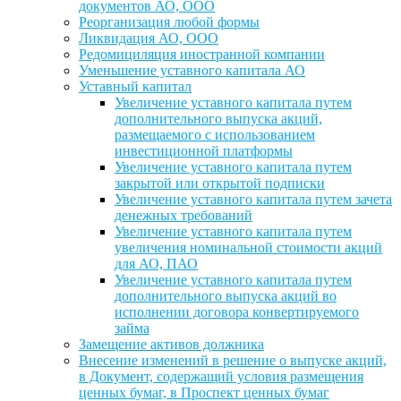
документов АО, ООО
Реорганизация любой формы
Ликвидация АО, ООО
Редомициляция иностранной компании
Уменьшение уставного капитала АО
Уставный капитал
Увеличение уставного капитала путем
дополнительного выпуска акций,
размещаемого с использованием
инвестиционной платформы
Увеличение уставного капитала путем
закрытой или открытой подписки
Увеличение уставного капитала путем зачета
денежных требований
Увеличение уставного капитала путем
увеличения номинальной стоимости акций
для АО, ПАО
Увеличение уставного капитала путем
дополнительного выпуска акций во
исполнении договора конвертируемого
займа
Замещение активов должника
Внесение изменений в решение о выпуске акций,
в Документ, содержащий условия размещения
ценных бумаг, в Проспект ценных бумаг