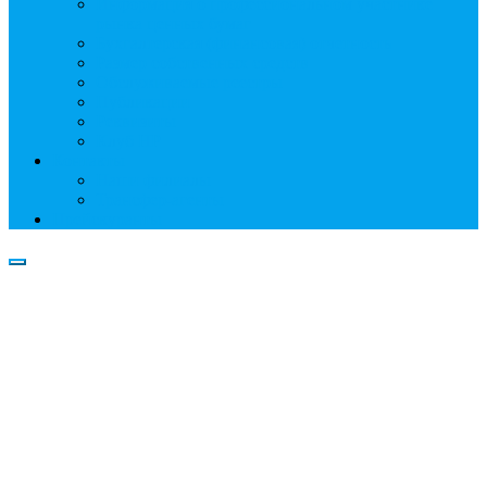
Информация о профессиональном участнике
рынка ценных бумаг
Бухгалтерская (финансовая) отчетность
Размер собственных средств
Обслуживаемые реестры
Публикации
Реквизиты
Клуб НР
Контакты
Наши филиалы
Трансфер-агенты
Прейскуранты