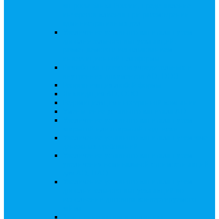
запросы Банка России, представление
интересов клиента при рассмотрении
административных дел
Увеличение уставного капитала путем
дополнительного выпуска акций,
размещаемого с использованием
инвестиционной платформы
Разработка проектов учредительных и
внутренних документов АО, ООО
Реорганизация любой формы
Ликвидация АО, ООО
Редомициляция иностранной компании
Уменьшение уставного капитала АО
Увеличение уставного капитала путем
закрытой или открытой подписки
Увеличение уставного капитала путем зачета
денежных требований
Увеличение уставного капитала путем
увеличения номинальной стоимости акций
для АО, ПАО
Увеличение уставного капитала путем
дополнительного выпуска акций во
исполнении договора конвертируемого
займа
Замещение активов должника