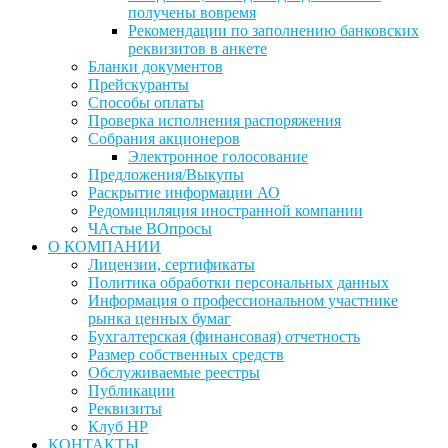
получены вовремя
Рекомендации по заполнению банковских
реквизитов в анкете
Бланки документов
Прейскуранты
Способы оплаты
Проверка исполнения распоряжения
Собрания акционеров
Электронное голосование
Предложения/Выкупы
Раскрытие информации АО
Редомициляция иностранной компании
ЧАстые ВОпросы
О КОМПАНИИ
Лицензии, сертификаты
Политика обработки персональных данных
Информация о профессиональном участнике
рынка ценных бумаг
Бухгалтерская (финансовая) отчетность
Размер собственных средств
Обслуживаемые реестры
Публикации
Реквизиты
Клуб НР
КОНТАКТЫ