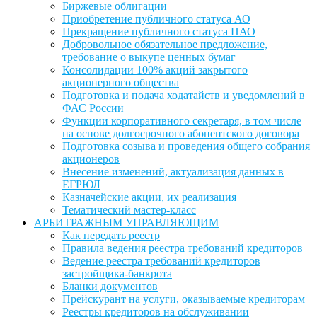
Биржевые облигации
Приобретение публичного статуса АО
Прекращение публичного статуса ПАО
Добровольное обязательное предложение,
требование о выкупе ценных бумаг
Консолидации 100% акций закрытого
акционерного общества
Подготовка и подача ходатайств и уведомлений в
ФАС России
Функции корпоративного секретаря, в том числе
на основе долгосрочного абонентского договора
Подготовка созыва и проведения общего собрания
акционеров
Внесение изменений, актуализация данных в
ЕГРЮЛ
Казначейские акции, их реализация
Тематический мастер-класс
АРБИТРАЖНЫМ УПРАВЛЯЮЩИМ
Как передать реестр
Правила ведения реестра требований кредиторов
Ведение реестра требований кредиторов
застройщика-банкрота
Бланки документов
Прейскурант на услуги, оказываемые кредиторам
Реестры кредиторов на обслуживании