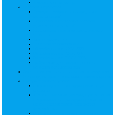
Восстановление реестра
Собрания акционеров
Проводить собрание с нотариусом или с
регистратором?
Подготовка и проведение собраний,
удостоверение решений
Удостоверение решения единственного
акционера
Бланки документов
Электронное голосование
Об особенностях ГОСА 2023
Об особенностях ГОСА 2024
Об особенностях ГЗОСА 2025
Требуется ли удостоверять решение
единственного акционера?
Сервис электронного голосования на заседаниях
Совета директоров и иных коллегиальных органов
Консультационные услуги
Сопровождение процедуры регистрации
опционов
«Потерявшиеся» акционеры, пути решения.
Сопровождение процедуры признания
акций «потерявшихся» акционеров
бесхозяйными
Ответы на предписания / требования /