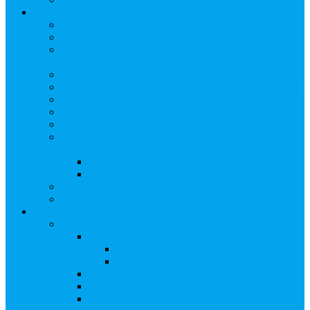
Арбитражным управляющим
Как передать реестр
Правила ведения реестра требований кредиторов
Ведение реестра требований кредиторов
застройщика-банкрота
Бланки документов
Прейскурант на услуги, оказываемые кредиторам
Реестры кредиторов на обслуживании
Замещение активов должника
Корпоративный наставник
Корпоративный секретарь на этапах процедуры
банкротства
Акционерное общество
Общество с ограниченной ответственностью
Полезные ссылки
Спецвыпуск журнала «Рынок ценных бумаг»
Держателям акций
Оказываемые услуги
Проведение операций в реестре
Правила ведения реестра акционеров
Клиентам номинальных держателей
SMS-информирование
Интернет-кабинет акционера
ЭДО