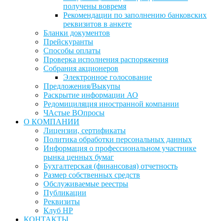
получены вовремя
Рекомендации по заполнению банковских
реквизитов в анкете
Бланки документов
Прейскуранты
Способы оплаты
Проверка исполнения распоряжения
Собрания акционеров
Электронное голосование
Предложения/Выкупы
Раскрытие информации АО
Редомициляция иностранной компании
ЧАстые ВОпросы
О КОМПАНИИ
Лицензии, сертификаты
Политика обработки персональных данных
Информация о профессиональном участнике
рынка ценных бумаг
Бухгалтерская (финансовая) отчетность
Размер собственных средств
Обслуживаемые реестры
Публикации
Реквизиты
Клуб НР
КОНТАКТЫ