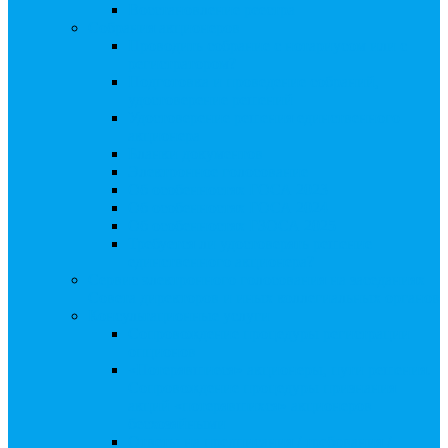
Восстановление реестра
Собрания акционеров
Проводить собрание с нотариусом или с
регистратором?
Подготовка и проведение собраний,
удостоверение решений
Удостоверение решения единственного
акционера
Бланки документов
Электронное голосование
Об особенностях ГОСА 2023
Об особенностях ГОСА 2024
Об особенностях ГЗОСА 2025
Требуется ли удостоверять решение
единственного акционера?
Сервис электронного голосования на заседаниях
Совета директоров и иных коллегиальных органов
Консультационные услуги
Сопровождение процедуры регистрации
опционов
«Потерявшиеся» акционеры, пути решения.
Сопровождение процедуры признания
акций «потерявшихся» акционеров
бесхозяйными
Ответы на предписания / требования /