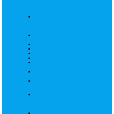
запросы Банка России, представление
интересов клиента при рассмотрении
административных дел
Увеличение уставного капитала путем
дополнительного выпуска акций,
размещаемого с использованием
инвестиционной платформы
Разработка проектов учредительных и
внутренних документов АО, ООО
Реорганизация любой формы
Ликвидация АО, ООО
Редомициляция иностранной компании
Уменьшение уставного капитала АО
Увеличение уставного капитала путем
закрытой или открытой подписки
Увеличение уставного капитала путем зачета
денежных требований
Увеличение уставного капитала путем
увеличения номинальной стоимости акций
для АО, ПАО
Увеличение уставного капитала путем
дополнительного выпуска акций во
исполнении договора конвертируемого
займа
Замещение активов должника