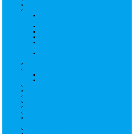
Бланки документов
Регистрация выпусков ценных бумаг
Правила регистрации выпусков ценных
бумаг
Создать АО
Сведения о выпусках ценных бумаг
Бланки документов
Регистрация дополнительных выпусков
(Инвестиционная платформа)
Раскрытие информации о «НОВОЙ
ИНВЕСТПЛАТФОРМЕ»
Запись на мастер-класс
Сопровождение сделок, Эскроу
Сопровождение сделок с ценными бумагами
Сделки под условием (эскроу)
Личный кабинет эмитента
Услуга «Всё под контролем»
Выкуп ценных бумаг
Бухгалтерские документы по ЭДО Диадок
Раскрытие информации
Поддержка социальных предпринимателей
Подача реестродержателями сведений в Росстат
(282-ФЗ)
Частые Вопросы
Экстренная помощь