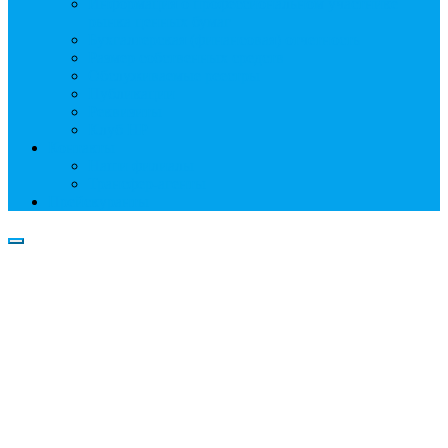
Информация о профессиональном участнике
рынка ценных бумаг
Бухгалтерская (финансовая) отчетность
Размер собственных средств
Обслуживаемые реестры
Публикации
Реквизиты
Клуб НР
Контакты
Наши филиалы
Трансфер-агенты
Прейскуранты