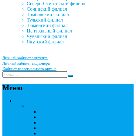
Северо-Осетинский филиал
Сочинский филиал
Тамбовский филиал
Тульский филиал
Тюменский филиал
Центральный филиал
Чувашский филиал
Якутский филиал
Личный кабинет эмитента
Личный кабинет акционера
Кабинет коллегиального органа
Меню
Акционерным обществам
Ведение реестра акционеров
Правила ведения реестра акционеров
Бланки договоров
Перечень документов
Бланки документов
Прейскуранты