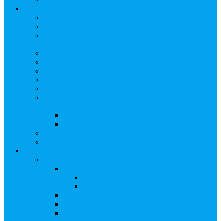
Арбитражным управляющим
Как передать реестр
Правила ведения реестра требований кредиторов
Ведение реестра требований кредиторов
застройщика-банкрота
Бланки документов
Прейскурант на услуги, оказываемые кредиторам
Реестры кредиторов на обслуживании
Замещение активов должника
Корпоративный наставник
Корпоративный секретарь на этапах процедуры
банкротства
Акционерное общество
Общество с ограниченной ответственностью
Полезные ссылки
Спецвыпуск журнала «Рынок ценных бумаг»
Держателям акций
Оказываемые услуги
Проведение операций в реестре
Правила ведения реестра акционеров
Клиентам номинальных держателей
SMS-информирование
Интернет-кабинет акционера
ЭДО