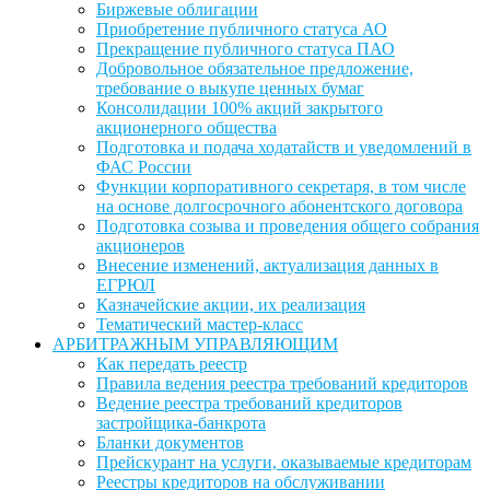
Биржевые облигации
Приобретение публичного статуса АО
Прекращение публичного статуса ПАО
Добровольное обязательное предложение,
требование о выкупе ценных бумаг
Консолидации 100% акций закрытого
акционерного общества
Подготовка и подача ходатайств и уведомлений в
ФАС России
Функции корпоративного секретаря, в том числе
на основе долгосрочного абонентского договора
Подготовка созыва и проведения общего собрания
акционеров
Внесение изменений, актуализация данных в
ЕГРЮЛ
Казначейские акции, их реализация
Тематический мастер-класс
АРБИТРАЖНЫМ УПРАВЛЯЮЩИМ
Как передать реестр
Правила ведения реестра требований кредиторов
Ведение реестра требований кредиторов
застройщика-банкрота
Бланки документов
Прейскурант на услуги, оказываемые кредиторам
Реестры кредиторов на обслуживании