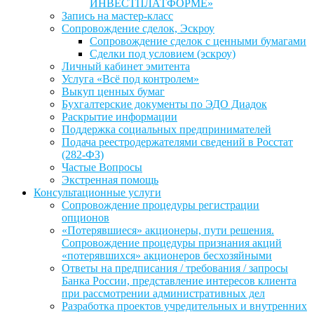
ИНВЕСТПЛАТФОРМЕ»
Запись на мастер-класс
Сопровождение сделок, Эскроу
Сопровождение сделок с ценными бумагами
Сделки под условием (эскроу)
Личный кабинет эмитента
Услуга «Всё под контролем»
Выкуп ценных бумаг
Бухгалтерские документы по ЭДО Диадок
Раскрытие информации
Поддержка социальных предпринимателей
Подача реестродержателями сведений в Росстат
(282-ФЗ)
Частые Вопросы
Экстренная помощь
Консультационные услуги
Сопровождение процедуры регистрации
опционов
«Потерявшиеся» акционеры, пути решения.
Сопровождение процедуры признания акций
«потерявшихся» акционеров бесхозяйными
Ответы на предписания / требования / запросы
Банка России, представление интересов клиента
при рассмотрении административных дел
Разработка проектов учредительных и внутренних