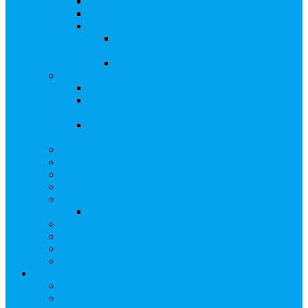
Сверка с номинальным держателем
Электронное голосование
Сопровождение сделок, Эскроу
Сопровождение сделок с ценными
бумагами
Сделки под условием (эскроу)
Выплата дивидендов
Общие правила выплаты дивидендов
Что делать, если дивиденды не были
получены вовремя
Рекомендации по заполнению банковских
реквизитов в анкете
Бланки документов
Прейскуранты
Способы оплаты
Проверка исполнения распоряжения
Собрания акционеров
Электронное голосование
Предложения/Выкупы
Раскрытие информации АО
Редомициляция иностранной компании
ЧАстые ВОпросы
О компании
Лицензии, сертификаты
Политика обработки персональных данных