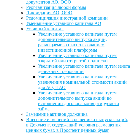
документов АО, ООО
Реорганизация любой формы
Ликвидация АО, ООО
Редомициляция иностранной компании
Уменьшение уставного капитала АО
Уставный капитал
Увеличение уставного капитала путем
дополнительного выпуска акций,
размещаемого с использованием
инвестиционной платформы
Увеличение уставного капитала путем
закрытой или открытой подписки
Увеличение уставного капитала путем зачета
денежных требований
Увеличение уставного капитала путем
увеличения номинальной стоимости акций
для АО, ПАО
Увеличение уставного капитала путем
дополнительного выпуска акций во
исполнении договора конвертируемого
займа
Замещение активов должника
Внесение изменений в решение о выпуске акций,
в Документ, содержащий условия размещения
ценных бумаг, в Проспект ценных бумаг