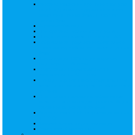
Внесение изменений в решение о выпуске
акций, в Документ, содержащий условия
размещения ценных бумаг, в Проспект
ценных бумаг
Биржевые облигации
Приобретение публичного статуса АО
Прекращение публичного статуса ПАО
Добровольное предложение/обязательное
предложение, требование о выкупе ценных
бумаг
Консолидации 100% акций закрытого
акционерного общества
Подготовка и подача ходатайств и
уведомлений в ФАС России
Функции корпоративного секретаря, в том
числе на основе долгосрочного абонентского
договора
Подготовка к проведению заседания или
заочного голосования для принятия общим
собранием акционеров решения
Внесение изменений, актуализация данных
в ЕГРЮЛ
Казначейские акции, их реализация
Тематический мастер-класс
Выплата дивидендов