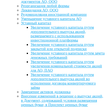
документов АО, ООО
Реорганизация любой формы
Ликвидация АО, ООО
Редомициляция иностранной компании
Уменьшение уставного капитала АО
Уставный капитал
Увеличение уставного капитала путем
дополнительного выпуска акций,
размещаемого с использованием
инвестиционной платформы
Увеличение уставного капитала путем
закрытой или открытой подписки
Увеличение уставного капитала путем зачета
денежных требований
Увеличение уставного капитала путем
увеличения номинальной стоимости акций
для АО, ПАО
Увеличение уставного капитала путем
дополнительного выпуска акций во
исполнении договора конвертируемого
займа
Замещение активов должника
Внесение изменений в решение о выпуске акций,
в Документ, содержащий условия размещения
ценных бумаг, в Проспект ценных бумаг