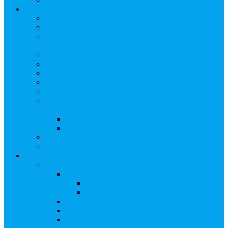
Арбитражным управляющим
Как передать реестр
Правила ведения реестра требований кредиторов
Ведение реестра требований кредиторов
застройщика-банкрота
Бланки документов
Прейскурант на услуги, оказываемые кредиторам
Реестры кредиторов на обслуживании
Замещение активов должника
Корпоративный наставник
Корпоративный секретарь на этапах процедуры
банкротства
Акционерное общество
Общество с ограниченной ответственностью
Полезные ссылки
Спецвыпуск журнала «Рынок ценных бумаг»
Держателям акций
Оказываемые услуги
Проведение операций в реестре
Правила ведения реестра акционеров
Клиентам номинальных держателей
SMS-информирование
Интернет-кабинет акционера
ЭДО