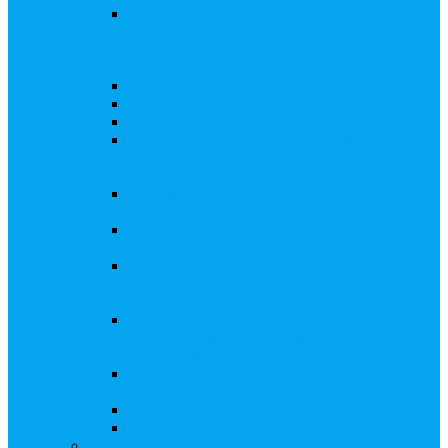
Внесение изменений в решение о выпуске
акций, в Документ, содержащий условия
размещения ценных бумаг, в Проспект
ценных бумаг
Биржевые облигации
Приобретение публичного статуса АО
Прекращение публичного статуса ПАО
Добровольное предложение/обязательное
предложение, требование о выкупе ценных
бумаг
Консолидации 100% акций закрытого
акционерного общества
Подготовка и подача ходатайств и
уведомлений в ФАС России
Функции корпоративного секретаря, в том
числе на основе долгосрочного абонентского
договора
Подготовка к проведению заседания или
заочного голосования для принятия общим
собранием акционеров решения
Внесение изменений, актуализация данных
в ЕГРЮЛ
Казначейские акции, их реализация
Тематический мастер-класс
Выплата дивидендов