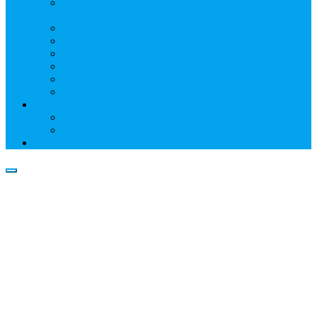
Информация о профессиональном участнике
рынка ценных бумаг
Бухгалтерская (финансовая) отчетность
Размер собственных средств
Обслуживаемые реестры
Публикации
Реквизиты
Клуб НР
Контакты
Наши филиалы
Трансфер-агенты
Прейскуранты