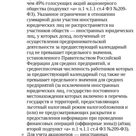
чем 49% голосующих акций акционерного
общества (подпункт «а» п.1 ч.1.1 ст.4 ФЗ №209-
ФЗ). Указанное ограничение в отношении
суммарной доли участия иностранных
юридических лиц не распространяется на
участников обществ — иностранных юридических
лиц, у которых доход, полученный от
осуществления предпринимательской
деятельности за предшествующий календарный
год не превышает предельного значения,
установленного Правительством Российской
Федерации для средних предприятий, и
среднесписочная численность работников которых
за предшествующий календарный год также не
превышает предельного значения для средних
предприятий (за исключением иностранных
юридических лиц, государство постоянного
местонахождения которых включено в перечень
государств и территорий, предоставляющих
льготный налоговый режим налогообложения и
(или) не предусматривающих раскрытия и
предоставления информации при проведении
финансовых операций (оффшорные зоны)) (абзац
второй подпункт «а» п.1 ч.1.1 ст.4 ФЗ №209-ФЗ).
Для учета акционеров — иностранных