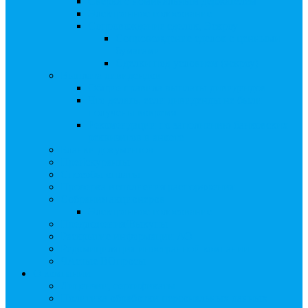
Сверка с номинальным держателем
Электронное голосование
Сопровождение сделок, Эскроу
Сопровождение сделок с ценными
бумагами
Сделки под условием (эскроу)
Выплата дивидендов
Общие правила выплаты дивидендов
Что делать, если дивиденды не были
получены вовремя
Рекомендации по заполнению банковских
реквизитов в анкете
Бланки документов
Прейскуранты
Способы оплаты
Проверка исполнения распоряжения
Собрания акционеров
Электронное голосование
Предложения/Выкупы
Раскрытие информации АО
Редомициляция иностранной компании
ЧАстые ВОпросы
О компании
Лицензии, сертификаты
Политика обработки персональных данных