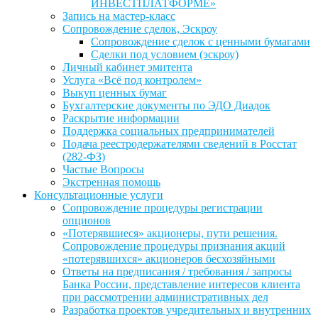
ИНВЕСТПЛАТФОРМЕ»
Запись на мастер-класс
Сопровождение сделок, Эскроу
Сопровождение сделок с ценными бумагами
Сделки под условием (эскроу)
Личный кабинет эмитента
Услуга «Всё под контролем»
Выкуп ценных бумаг
Бухгалтерские документы по ЭДО Диадок
Раскрытие информации
Поддержка социальных предпринимателей
Подача реестродержателями сведений в Росстат
(282-ФЗ)
Частые Вопросы
Экстренная помощь
Консультационные услуги
Сопровождение процедуры регистрации
опционов
«Потерявшиеся» акционеры, пути решения.
Сопровождение процедуры признания акций
«потерявшихся» акционеров бесхозяйными
Ответы на предписания / требования / запросы
Банка России, представление интересов клиента
при рассмотрении административных дел
Разработка проектов учредительных и внутренних