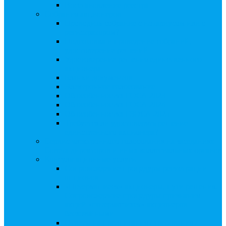
Восстановление реестра
Собрания акционеров
Проводить собрание с нотариусом или с
регистратором?
Подготовка и проведение собраний,
удостоверение решений
Удостоверение решения единственного
акционера
Бланки документов
Электронное голосование
Об особенностях ГОСА 2023
Об особенностях ГОСА 2024
Об особенностях ГЗОСА 2025
Требуется ли удостоверять решение
единственного акционера?
Сервис электронного голосования на заседаниях
Совета директоров и иных коллегиальных органов
Консультационные услуги
Сопровождение процедуры регистрации
опционов
«Потерявшиеся» акционеры, пути решения.
Сопровождение процедуры признания
акций «потерявшихся» акционеров
бесхозяйными
Ответы на предписания / требования /