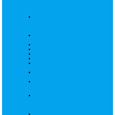
запросы Банка России, представление
интересов клиента при рассмотрении
административных дел
Увеличение уставного капитала путем
дополнительного выпуска акций,
размещаемого с использованием
инвестиционной платформы
Разработка проектов учредительных и
внутренних документов АО, ООО
Реорганизация любой формы
Ликвидация АО, ООО
Редомициляция иностранной компании
Уменьшение уставного капитала АО
Увеличение уставного капитала путем
закрытой или открытой подписки
Увеличение уставного капитала путем зачета
денежных требований
Увеличение уставного капитала путем
увеличения номинальной стоимости акций
для АО, ПАО
Увеличение уставного капитала путем
дополнительного выпуска акций во
исполнении договора конвертируемого
займа
Замещение активов должника