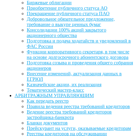
Биржевые облигации
Приобретение публичного статуса АО
Прекращение публичного статуса ПАО
Добровольное обязательное предложение,
требование о выкупе ценных бумаг
Консолидации 100% акций закрытого
акционерного общества
Подготовка и подача ходатайств и уведомлений в
ФАС России
Функции корпоративного секретаря, в том числе
на основе долгосрочного абонентского договора
Подготовка созыва и проведения общего собрания
акционеров
Внесение изменений, актуализация данных в
ЕГРЮЛ
Казначейские акции, их реализация
Тематический мастер-класс
АРБИТРАЖНЫМ УПРАВЛЯЮЩИМ
Как передать реестр
Правила ведения реестра требований кредиторов
Ведение реестра требований кредиторов
застройщика-банкрота
Бланки документов
Прейскурант на услуги, оказываемые кредиторам
Реестры кредиторов на обслуживании