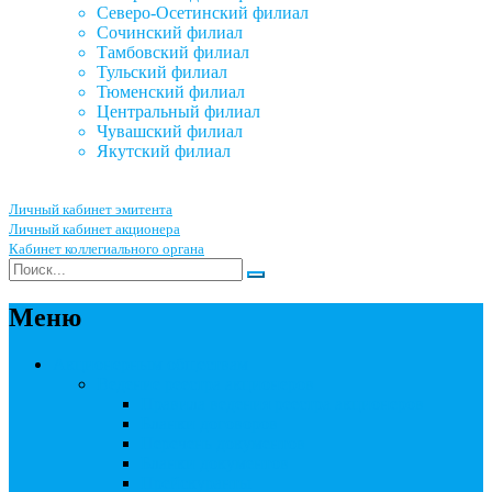
Северо-Осетинский филиал
Сочинский филиал
Тамбовский филиал
Тульский филиал
Тюменский филиал
Центральный филиал
Чувашский филиал
Якутский филиал
Личный кабинет эмитента
Личный кабинет акционера
Кабинет коллегиального органа
Меню
Акционерным обществам
Ведение реестра акционеров
Правила ведения реестра акционеров
Бланки договоров
Перечень документов
Бланки документов
Прейскуранты