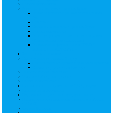
Бланки документов
Регистрация выпусков ценных бумаг
Правила регистрации выпусков ценных
бумаг
Создать АО
Сведения о выпусках ценных бумаг
Бланки документов
Регистрация дополнительных выпусков
(Инвестиционная платформа)
Раскрытие информации о «НОВОЙ
ИНВЕСТПЛАТФОРМЕ»
Запись на мастер-класс
Сопровождение сделок, Эскроу
Сопровождение сделок с ценными бумагами
Сделки под условием (эскроу)
Личный кабинет эмитента
Услуга «Всё под контролем»
Выкуп ценных бумаг
Бухгалтерские документы по ЭДО Диадок
Раскрытие информации
Поддержка социальных предпринимателей
Подача реестродержателями сведений в Росстат
(282-ФЗ)
Частые Вопросы
Экстренная помощь