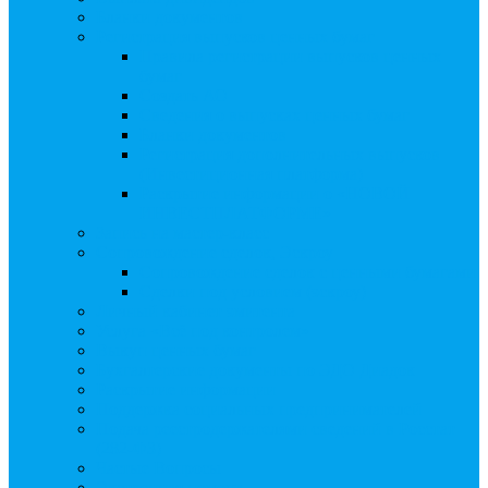
Бланки документов
Регистрация выпусков ценных бумаг
Правила регистрации выпусков ценных
бумаг
Создать АО
Сведения о выпусках ценных бумаг
Бланки документов
Регистрация дополнительных выпусков
(Инвестиционная платформа)
Раскрытие информации о «НОВОЙ
ИНВЕСТПЛАТФОРМЕ»
Запись на мастер-класс
Сопровождение сделок, Эскроу
Сопровождение сделок с ценными бумагами
Сделки под условием (эскроу)
Личный кабинет эмитента
Услуга «Всё под контролем»
Выкуп ценных бумаг
Бухгалтерские документы по ЭДО Диадок
Раскрытие информации
Поддержка социальных предпринимателей
Подача реестродержателями сведений в Росстат
(282-ФЗ)
Частые Вопросы
Экстренная помощь