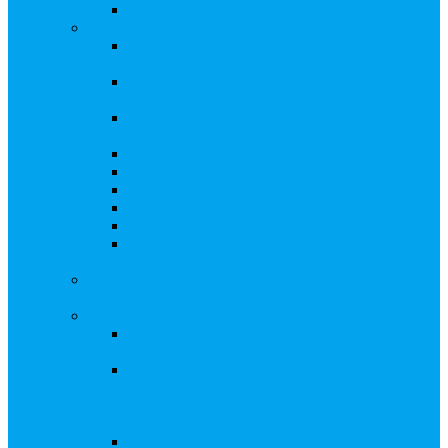
Восстановление реестра
Собрания акционеров
Проводить собрание с нотариусом или с
регистратором?
Подготовка и проведение собраний,
удостоверение решений
Удостоверение решения единственного
акционера
Бланки документов
Электронное голосование
Об особенностях ГОСА 2023
Об особенностях ГОСА 2024
Об особенностях ГЗОСА 2025
Требуется ли удостоверять решение
единственного акционера?
Сервис электронного голосования на заседаниях
Совета директоров и иных коллегиальных органов
Консультационные услуги
Сопровождение процедуры регистрации
опционов
«Потерявшиеся» акционеры, пути решения.
Сопровождение процедуры признания
акций «потерявшихся» акционеров
бесхозяйными
Ответы на предписания / требования /