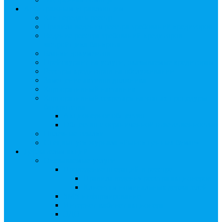
Арбитражным управляющим
Как передать реестр
Правила ведения реестра требований кредиторов
Ведение реестра требований кредиторов
застройщика-банкрота
Бланки документов
Прейскурант на услуги, оказываемые кредиторам
Реестры кредиторов на обслуживании
Замещение активов должника
Корпоративный наставник
Корпоративный секретарь на этапах процедуры
банкротства
Акционерное общество
Общество с ограниченной ответственностью
Полезные ссылки
Спецвыпуск журнала «Рынок ценных бумаг»
Держателям акций
Оказываемые услуги
Проведение операций в реестре
Правила ведения реестра акционеров
Клиентам номинальных держателей
SMS-информирование
Интернет-кабинет акционера
ЭДО