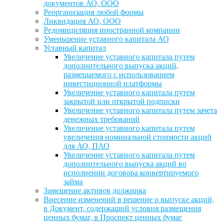
документов АО, ООО
Реорганизация любой формы
Ликвидация АО, ООО
Редомициляция иностранной компании
Уменьшение уставного капитала АО
Уставный капитал
Увеличение уставного капитала путем
дополнительного выпуска акций,
размещаемого с использованием
инвестиционной платформы
Увеличение уставного капитала путем
закрытой или открытой подписки
Увеличение уставного капитала путем зачета
денежных требований
Увеличение уставного капитала путем
увеличения номинальной стоимости акций
для АО, ПАО
Увеличение уставного капитала путем
дополнительного выпуска акций во
исполнении договора конвертируемого
займа
Замещение активов должника
Внесение изменений в решение о выпуске акций,
в Документ, содержащий условия размещения
ценных бумаг, в Проспект ценных бумаг