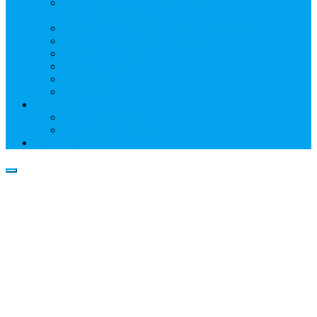
Информация о профессиональном участнике
рынка ценных бумаг
Бухгалтерская (финансовая) отчетность
Размер собственных средств
Обслуживаемые реестры
Публикации
Реквизиты
Клуб НР
Контакты
Наши филиалы
Трансфер-агенты
Прейскуранты