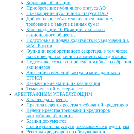
Биржевые облигации
Приобретение публичного статуса АО
Прекращение публичного статуса ПАО
Добровольное обязательное предложение,
требование о выкупе ценных бумаг
Консолидации 100% акций закрытого
акционерного общества
Подготовка и подача ходатайств и уведомлений в
ФАС России
Функции корпоративного секретаря, в том числе
на основе долгосрочного абонентского договора
Подготовка созыва и проведения общего собрания
акционеров
Внесение изменений, актуализация данных в
ЕГРЮЛ
Казначейские акции, их реализация
Тематический мастер-класс
АРБИТРАЖНЫМ УПРАВЛЯЮЩИМ
Как передать реестр
Правила ведения реестра требований кредиторов
Ведение реестра требований кредиторов
застройщика-банкрота
Бланки документов
Прейскурант на услуги, оказываемые кредиторам
Реестры кредиторов на обслуживании