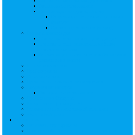
Сверка с номинальным держателем
Электронное голосование
Сопровождение сделок, Эскроу
Сопровождение сделок с ценными
бумагами
Сделки под условием (эскроу)
Выплата дивидендов
Общие правила выплаты дивидендов
Что делать, если дивиденды не были
получены вовремя
Рекомендации по заполнению банковских
реквизитов в анкете
Бланки документов
Прейскуранты
Способы оплаты
Проверка исполнения распоряжения
Собрания акционеров
Электронное голосование
Предложения/Выкупы
Раскрытие информации АО
Редомициляция иностранной компании
ЧАстые ВОпросы
О компании
Лицензии, сертификаты
Политика обработки персональных данных