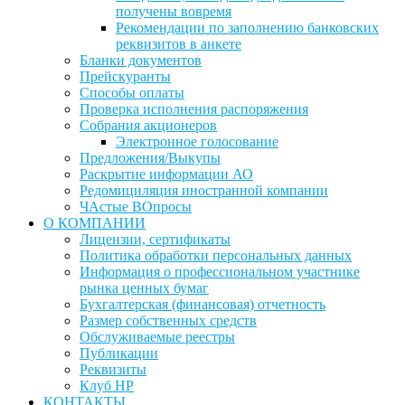
получены вовремя
Рекомендации по заполнению банковских
реквизитов в анкете
Бланки документов
Прейскуранты
Способы оплаты
Проверка исполнения распоряжения
Собрания акционеров
Электронное голосование
Предложения/Выкупы
Раскрытие информации АО
Редомициляция иностранной компании
ЧАстые ВОпросы
О КОМПАНИИ
Лицензии, сертификаты
Политика обработки персональных данных
Информация о профессиональном участнике
рынка ценных бумаг
Бухгалтерская (финансовая) отчетность
Размер собственных средств
Обслуживаемые реестры
Публикации
Реквизиты
Клуб НР
КОНТАКТЫ