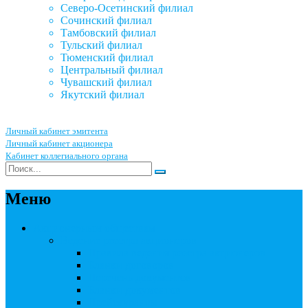
Северо-Осетинский филиал
Сочинский филиал
Тамбовский филиал
Тульский филиал
Тюменский филиал
Центральный филиал
Чувашский филиал
Якутский филиал
Личный кабинет эмитента
Личный кабинет акционера
Кабинет коллегиального органа
Меню
Акционерным обществам
Ведение реестра акционеров
Правила ведения реестра акционеров
Бланки договоров
Перечень документов
Бланки документов
Прейскуранты