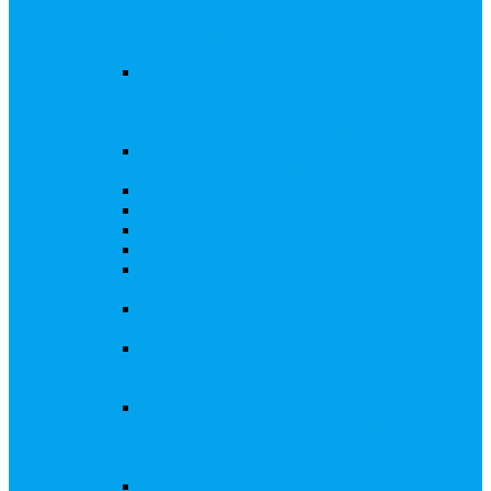
запросы Банка России, представление
интересов клиента при рассмотрении
административных дел
Увеличение уставного капитала путем
дополнительного выпуска акций,
размещаемого с использованием
инвестиционной платформы
Разработка проектов учредительных и
внутренних документов АО, ООО
Реорганизация любой формы
Ликвидация АО, ООО
Редомициляция иностранной компании
Уменьшение уставного капитала АО
Увеличение уставного капитала путем
закрытой или открытой подписки
Увеличение уставного капитала путем зачета
денежных требований
Увеличение уставного капитала путем
увеличения номинальной стоимости акций
для АО, ПАО
Увеличение уставного капитала путем
дополнительного выпуска акций во
исполнении договора конвертируемого
займа
Замещение активов должника