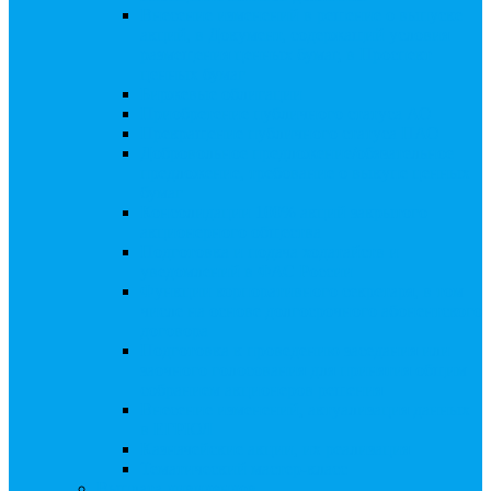
Внесение изменений в решение о выпуске
акций, в Документ, содержащий условия
размещения ценных бумаг, в Проспект
ценных бумаг
Биржевые облигации
Приобретение публичного статуса АО
Прекращение публичного статуса ПАО
Добровольное предложение/обязательное
предложение, требование о выкупе ценных
бумаг
Консолидации 100% акций закрытого
акционерного общества
Подготовка и подача ходатайств и
уведомлений в ФАС России
Функции корпоративного секретаря, в том
числе на основе долгосрочного абонентского
договора
Подготовка к проведению заседания или
заочного голосования для принятия общим
собранием акционеров решения
Внесение изменений, актуализация данных
в ЕГРЮЛ
Казначейские акции, их реализация
Тематический мастер-класс
Выплата дивидендов