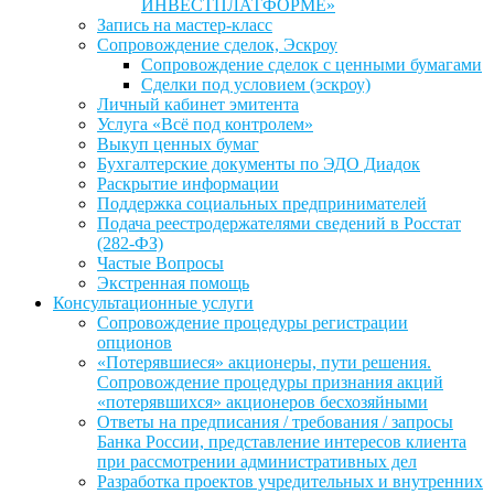
ИНВЕСТПЛАТФОРМЕ»
Запись на мастер-класс
Сопровождение сделок, Эскроу
Сопровождение сделок с ценными бумагами
Сделки под условием (эскроу)
Личный кабинет эмитента
Услуга «Всё под контролем»
Выкуп ценных бумаг
Бухгалтерские документы по ЭДО Диадок
Раскрытие информации
Поддержка социальных предпринимателей
Подача реестродержателями сведений в Росстат
(282-ФЗ)
Частые Вопросы
Экстренная помощь
Консультационные услуги
Сопровождение процедуры регистрации
опционов
«Потерявшиеся» акционеры, пути решения.
Сопровождение процедуры признания акций
«потерявшихся» акционеров бесхозяйными
Ответы на предписания / требования / запросы
Банка России, представление интересов клиента
при рассмотрении административных дел
Разработка проектов учредительных и внутренних