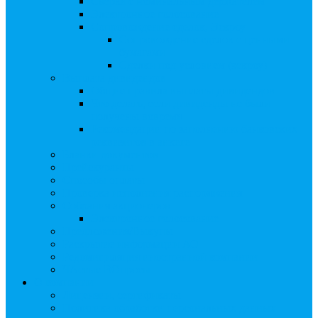
Сверка с номинальным держателем
Электронное голосование
Сопровождение сделок, Эскроу
Сопровождение сделок с ценными
бумагами
Сделки под условием (эскроу)
Выплата дивидендов
Общие правила выплаты дивидендов
Что делать, если дивиденды не были
получены вовремя
Рекомендации по заполнению банковских
реквизитов в анкете
Бланки документов
Прейскуранты
Способы оплаты
Проверка исполнения распоряжения
Собрания акционеров
Электронное голосование
Предложения/Выкупы
Раскрытие информации АО
Редомициляция иностранной компании
ЧАстые ВОпросы
О компании
Лицензии, сертификаты
Политика обработки персональных данных