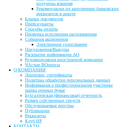
получены вовремя
Рекомендации по заполнению банковских
реквизитов в анкете
Бланки документов
Прейскуранты
Способы оплаты
Проверка исполнения распоряжения
Собрания акционеров
Электронное голосование
Предложения/Выкупы
Раскрытие информации АО
Редомициляция иностранной компании
ЧАстые ВОпросы
О КОМПАНИИ
Лицензии, сертификаты
Политика обработки персональных данных
Информация о профессиональном участнике
рынка ценных бумаг
Бухгалтерская (финансовая) отчетность
Размер собственных средств
Обслуживаемые реестры
Публикации
Реквизиты
Клуб НР
КОНТАКТЫ