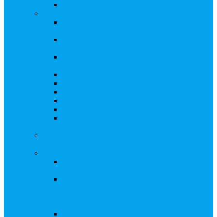
Восстановление реестра
Собрания акционеров
Проводить собрание с нотариусом или с
регистратором?
Подготовка и проведение собраний,
удостоверение решений
Удостоверение решения единственного
акционера
Бланки документов
Электронное голосование
Об особенностях ГОСА 2023
Об особенностях ГОСА 2024
Об особенностях ГЗОСА 2025
Требуется ли удостоверять решение
единственного акционера?
Сервис электронного голосования на заседаниях
Совета директоров и иных коллегиальных органов
Консультационные услуги
Сопровождение процедуры регистрации
опционов
«Потерявшиеся» акционеры, пути решения.
Сопровождение процедуры признания
акций «потерявшихся» акционеров
бесхозяйными
Ответы на предписания / требования /