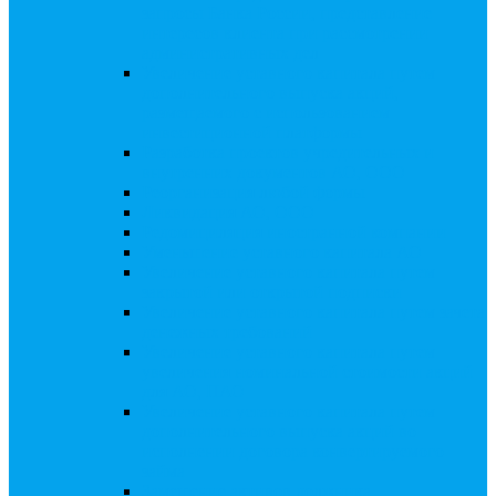
запросы Банка России, представление
интересов клиента при рассмотрении
административных дел
Увеличение уставного капитала путем
дополнительного выпуска акций,
размещаемого с использованием
инвестиционной платформы
Разработка проектов учредительных и
внутренних документов АО, ООО
Реорганизация любой формы
Ликвидация АО, ООО
Редомициляция иностранной компании
Уменьшение уставного капитала АО
Увеличение уставного капитала путем
закрытой или открытой подписки
Увеличение уставного капитала путем зачета
денежных требований
Увеличение уставного капитала путем
увеличения номинальной стоимости акций
для АО, ПАО
Увеличение уставного капитала путем
дополнительного выпуска акций во
исполнении договора конвертируемого
займа
Замещение активов должника