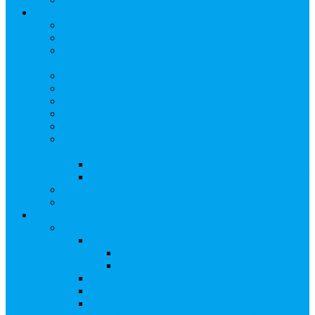
Арбитражным управляющим
Как передать реестр
Правила ведения реестра требований кредиторов
Ведение реестра требований кредиторов
застройщика-банкрота
Бланки документов
Прейскурант на услуги, оказываемые кредиторам
Реестры кредиторов на обслуживании
Замещение активов должника
Корпоративный наставник
Корпоративный секретарь на этапах процедуры
банкротства
Акционерное общество
Общество с ограниченной ответственностью
Полезные ссылки
Спецвыпуск журнала «Рынок ценных бумаг»
Держателям акций
Оказываемые услуги
Проведение операций в реестре
Правила ведения реестра акционеров
Клиентам номинальных держателей
SMS-информирование
Интернет-кабинет акционера
ЭДО