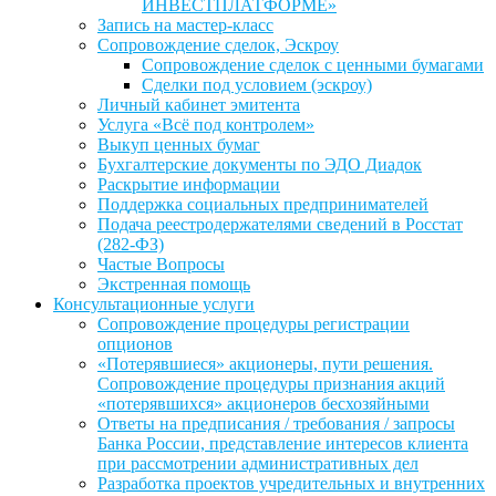
ИНВЕСТПЛАТФОРМЕ»
Запись на мастер-класс
Сопровождение сделок, Эскроу
Сопровождение сделок с ценными бумагами
Сделки под условием (эскроу)
Личный кабинет эмитента
Услуга «Всё под контролем»
Выкуп ценных бумаг
Бухгалтерские документы по ЭДО Диадок
Раскрытие информации
Поддержка социальных предпринимателей
Подача реестродержателями сведений в Росстат
(282-ФЗ)
Частые Вопросы
Экстренная помощь
Консультационные услуги
Сопровождение процедуры регистрации
опционов
«Потерявшиеся» акционеры, пути решения.
Сопровождение процедуры признания акций
«потерявшихся» акционеров бесхозяйными
Ответы на предписания / требования / запросы
Банка России, представление интересов клиента
при рассмотрении административных дел
Разработка проектов учредительных и внутренних