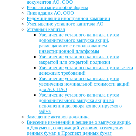
документов АО, ООО
Реорганизация любой формы
Ликвидация АО, ООО
Редомициляция иностранной компании
Уменьшение уставного капитала АО
Уставный капитал
Увеличение уставного капитала путем
дополнительного выпуска акций,
размещаемого с использованием
инвестиционной платформы
Увеличение уставного капитала путем
закрытой или открытой подписки
Увеличение уставного капитала путем зачета
денежных требований
Увеличение уставного капитала путем
увеличения номинальной стоимости акций
для АО, ПАО
Увеличение уставного капитала путем
дополнительного выпуска акций во
исполнении договора конвертируемого
займа
Замещение активов должника
Внесение изменений в решение о выпуске акций,
в Документ, содержащий условия размещения
ценных бумаг, в Проспект ценных бумаг