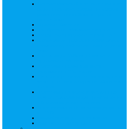
Внесение изменений в решение о выпуске
акций, в Документ, содержащий условия
размещения ценных бумаг, в Проспект
ценных бумаг
Биржевые облигации
Приобретение публичного статуса АО
Прекращение публичного статуса ПАО
Добровольное предложение/обязательное
предложение, требование о выкупе ценных
бумаг
Консолидации 100% акций закрытого
акционерного общества
Подготовка и подача ходатайств и
уведомлений в ФАС России
Функции корпоративного секретаря, в том
числе на основе долгосрочного абонентского
договора
Подготовка к проведению заседания или
заочного голосования для принятия общим
собранием акционеров решения
Внесение изменений, актуализация данных
в ЕГРЮЛ
Казначейские акции, их реализация
Тематический мастер-класс
Выплата дивидендов