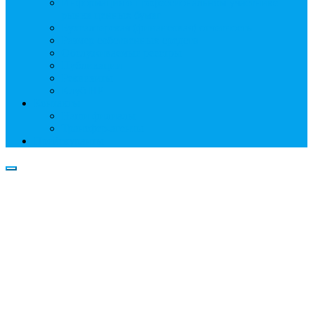
Информация о профессиональном участнике
рынка ценных бумаг
Бухгалтерская (финансовая) отчетность
Размер собственных средств
Обслуживаемые реестры
Публикации
Реквизиты
Клуб НР
Контакты
Наши филиалы
Трансфер-агенты
Прейскуранты