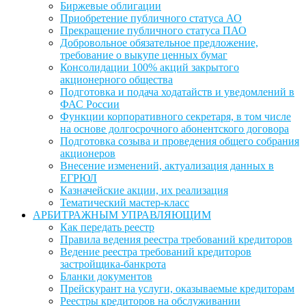
Биржевые облигации
Приобретение публичного статуса АО
Прекращение публичного статуса ПАО
Добровольное обязательное предложение,
требование о выкупе ценных бумаг
Консолидации 100% акций закрытого
акционерного общества
Подготовка и подача ходатайств и уведомлений в
ФАС России
Функции корпоративного секретаря, в том числе
на основе долгосрочного абонентского договора
Подготовка созыва и проведения общего собрания
акционеров
Внесение изменений, актуализация данных в
ЕГРЮЛ
Казначейские акции, их реализация
Тематический мастер-класс
АРБИТРАЖНЫМ УПРАВЛЯЮЩИМ
Как передать реестр
Правила ведения реестра требований кредиторов
Ведение реестра требований кредиторов
застройщика-банкрота
Бланки документов
Прейскурант на услуги, оказываемые кредиторам
Реестры кредиторов на обслуживании