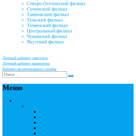
Северо-Осетинский филиал
Сочинский филиал
Тамбовский филиал
Тульский филиал
Тюменский филиал
Центральный филиал
Чувашский филиал
Якутский филиал
Личный кабинет эмитента
Личный кабинет акционера
Кабинет коллегиального органа
Меню
Акционерным обществам
Ведение реестра акционеров
Правила ведения реестра акционеров
Бланки договоров
Перечень документов
Бланки документов
Прейскуранты