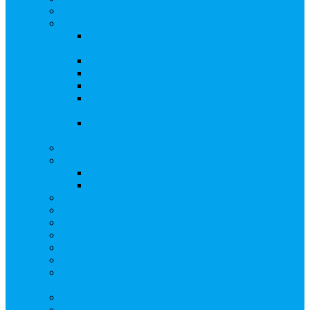
Бланки документов
Регистрация выпусков ценных бумаг
Правила регистрации выпусков ценных
бумаг
Создать АО
Сведения о выпусках ценных бумаг
Бланки документов
Регистрация дополнительных выпусков
(Инвестиционная платформа)
Раскрытие информации о «НОВОЙ
ИНВЕСТПЛАТФОРМЕ»
Запись на мастер-класс
Сопровождение сделок, Эскроу
Сопровождение сделок с ценными бумагами
Сделки под условием (эскроу)
Личный кабинет эмитента
Услуга «Всё под контролем»
Выкуп ценных бумаг
Бухгалтерские документы по ЭДО Диадок
Раскрытие информации
Поддержка социальных предпринимателей
Подача реестродержателями сведений в Росстат
(282-ФЗ)
Частые Вопросы
Экстренная помощь