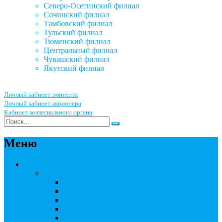
Северо-Осетинский филиал
Сочинский филиал
Тамбовский филиал
Тульский филиал
Тюменский филиал
Центральный филиал
Чувашский филиал
Якутский филиал
Личный кабинет эмитента
Личный кабинет акционера
Кабинет коллегиального органа
Меню
Акционерным обществам
Ведение реестра акционеров
Правила ведения реестра акционеров
Бланки договоров
Перечень документов
Бланки документов
Прейскуранты