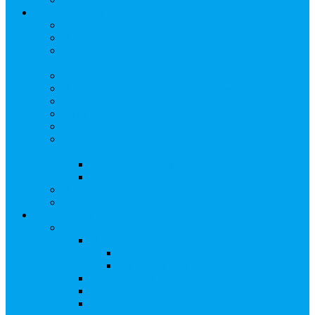
Арбитражным управляющим
Как передать реестр
Правила ведения реестра требований кредиторов
Ведение реестра требований кредиторов
застройщика-банкрота
Бланки документов
Прейскурант на услуги, оказываемые кредиторам
Реестры кредиторов на обслуживании
Замещение активов должника
Корпоративный наставник
Корпоративный секретарь на этапах процедуры
банкротства
Акционерное общество
Общество с ограниченной ответственностью
Полезные ссылки
Спецвыпуск журнала «Рынок ценных бумаг»
Держателям акций
Оказываемые услуги
Проведение операций в реестре
Правила ведения реестра акционеров
Клиентам номинальных держателей
SMS-информирование
Интернет-кабинет акционера
ЭДО