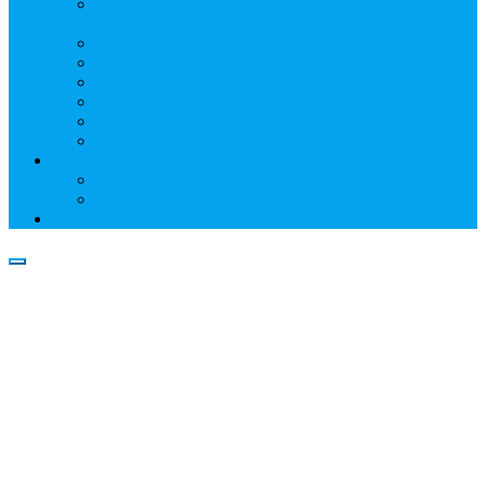
Информация о профессиональном участнике
рынка ценных бумаг
Бухгалтерская (финансовая) отчетность
Размер собственных средств
Обслуживаемые реестры
Публикации
Реквизиты
Клуб НР
Контакты
Наши филиалы
Трансфер-агенты
Прейскуранты