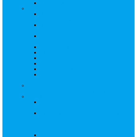
Восстановление реестра
Собрания акционеров
Проводить собрание с нотариусом или с
регистратором?
Подготовка и проведение собраний,
удостоверение решений
Удостоверение решения единственного
акционера
Бланки документов
Электронное голосование
Об особенностях ГОСА 2023
Об особенностях ГОСА 2024
Об особенностях ГЗОСА 2025
Требуется ли удостоверять решение
единственного акционера?
Сервис электронного голосования на заседаниях
Совета директоров и иных коллегиальных органов
Консультационные услуги
Сопровождение процедуры регистрации
опционов
«Потерявшиеся» акционеры, пути решения.
Сопровождение процедуры признания
акций «потерявшихся» акционеров
бесхозяйными
Ответы на предписания / требования /