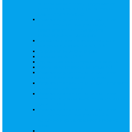
запросы Банка России, представление
интересов клиента при рассмотрении
административных дел
Увеличение уставного капитала путем
дополнительного выпуска акций,
размещаемого с использованием
инвестиционной платформы
Разработка проектов учредительных и
внутренних документов АО, ООО
Реорганизация любой формы
Ликвидация АО, ООО
Редомициляция иностранной компании
Уменьшение уставного капитала АО
Увеличение уставного капитала путем
закрытой или открытой подписки
Увеличение уставного капитала путем зачета
денежных требований
Увеличение уставного капитала путем
увеличения номинальной стоимости акций
для АО, ПАО
Увеличение уставного капитала путем
дополнительного выпуска акций во
исполнении договора конвертируемого
займа
Замещение активов должника