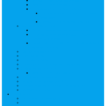
Сверка с номинальным держателем
Электронное голосование
Сопровождение сделок, Эскроу
Сопровождение сделок с ценными
бумагами
Сделки под условием (эскроу)
Выплата дивидендов
Общие правила выплаты дивидендов
Что делать, если дивиденды не были
получены вовремя
Рекомендации по заполнению банковских
реквизитов в анкете
Бланки документов
Прейскуранты
Способы оплаты
Проверка исполнения распоряжения
Собрания акционеров
Электронное голосование
Предложения/Выкупы
Раскрытие информации АО
Редомициляция иностранной компании
ЧАстые ВОпросы
О компании
Лицензии, сертификаты
Политика обработки персональных данных