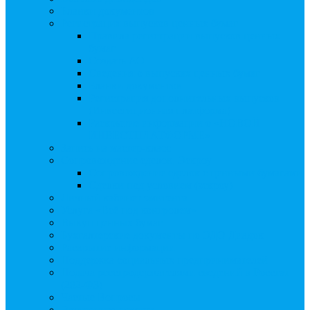
Бланки документов
Регистрация выпусков ценных бумаг
Правила регистрации выпусков ценных
бумаг
Создать АО
Сведения о выпусках ценных бумаг
Бланки документов
Регистрация дополнительных выпусков
(Инвестиционная платформа)
Раскрытие информации о «НОВОЙ
ИНВЕСТПЛАТФОРМЕ»
Запись на мастер-класс
Сопровождение сделок, Эскроу
Сопровождение сделок с ценными бумагами
Сделки под условием (эскроу)
Личный кабинет эмитента
Услуга «Всё под контролем»
Выкуп ценных бумаг
Бухгалтерские документы по ЭДО Диадок
Раскрытие информации
Поддержка социальных предпринимателей
Подача реестродержателями сведений в Росстат
(282-ФЗ)
Частые Вопросы
Экстренная помощь