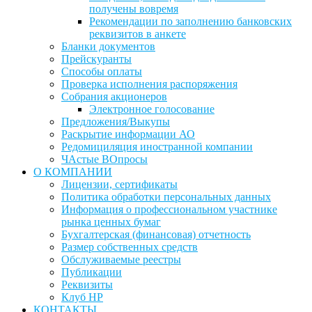
получены вовремя
Рекомендации по заполнению банковских
реквизитов в анкете
Бланки документов
Прейскуранты
Способы оплаты
Проверка исполнения распоряжения
Собрания акционеров
Электронное голосование
Предложения/Выкупы
Раскрытие информации АО
Редомициляция иностранной компании
ЧАстые ВОпросы
О КОМПАНИИ
Лицензии, сертификаты
Политика обработки персональных данных
Информация о профессиональном участнике
рынка ценных бумаг
Бухгалтерская (финансовая) отчетность
Размер собственных средств
Обслуживаемые реестры
Публикации
Реквизиты
Клуб НР
КОНТАКТЫ