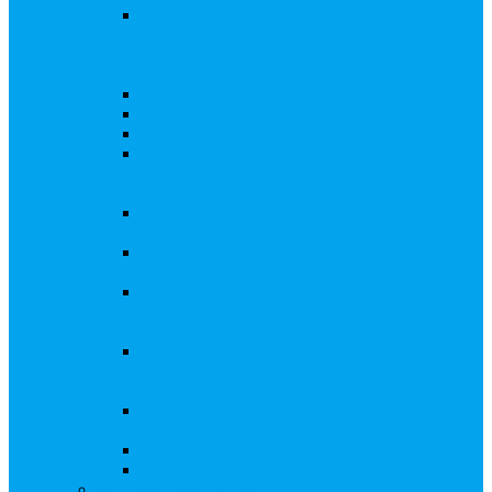
Внесение изменений в решение о выпуске
акций, в Документ, содержащий условия
размещения ценных бумаг, в Проспект
ценных бумаг
Биржевые облигации
Приобретение публичного статуса АО
Прекращение публичного статуса ПАО
Добровольное предложение/обязательное
предложение, требование о выкупе ценных
бумаг
Консолидации 100% акций закрытого
акционерного общества
Подготовка и подача ходатайств и
уведомлений в ФАС России
Функции корпоративного секретаря, в том
числе на основе долгосрочного абонентского
договора
Подготовка к проведению заседания или
заочного голосования для принятия общим
собранием акционеров решения
Внесение изменений, актуализация данных
в ЕГРЮЛ
Казначейские акции, их реализация
Тематический мастер-класс
Выплата дивидендов