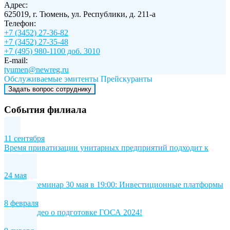
Адрес:
625019, г. Тюмень, ул. Республики, д. 211-а
Телефон:
+7 (3452) 27-36-82
+7 (3452) 27-35-48
+7 (495) 980-1100 доб. 3010
E-mail:
tyumen@newreg.ru
Обслуживаемые эмитенты
Прейскуранты
Задать вопрос сотруднику
События филиала
11 сентября
Время приватизации унитарных предприятий подходит к
концу
24 мая
Онлайн-семинар 30 мая в 19:00: Инвестиционные платформы
8 февраля
Новое видео о подготовке ГОСА 2024!