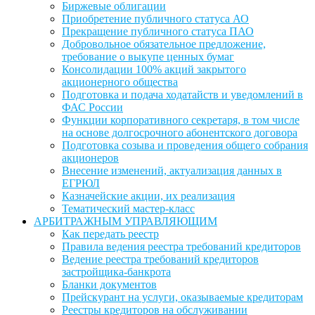
Биржевые облигации
Приобретение публичного статуса АО
Прекращение публичного статуса ПАО
Добровольное обязательное предложение,
требование о выкупе ценных бумаг
Консолидации 100% акций закрытого
акционерного общества
Подготовка и подача ходатайств и уведомлений в
ФАС России
Функции корпоративного секретаря, в том числе
на основе долгосрочного абонентского договора
Подготовка созыва и проведения общего собрания
акционеров
Внесение изменений, актуализация данных в
ЕГРЮЛ
Казначейские акции, их реализация
Тематический мастер-класс
АРБИТРАЖНЫМ УПРАВЛЯЮЩИМ
Как передать реестр
Правила ведения реестра требований кредиторов
Ведение реестра требований кредиторов
застройщика-банкрота
Бланки документов
Прейскурант на услуги, оказываемые кредиторам
Реестры кредиторов на обслуживании