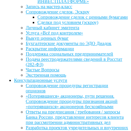
ИНВЕСТПЛАТФОРМЕ»
Запись на мастер-класс
Сопровождение сделок, Эскроу
Сопровождение сделок с ценными бумагами
Сделки под условием (эскроу)
Личный кабинет эмитента
Услуга «Всё под контролем»
Выкуп ценных бумаг
Бухгалтерские документы по ЭДО Диадок
Раскрытие информации
Поддержка социальных предпринимателей
Подача реестродержателями сведений в Росстат
(282-ФЗ)
Частые Вопросы
Экстренная помощь
Консультационные услуги
Сопровождение процедуры регистрации
опционов
«Потерявшиеся» акционеры, пути решения.
Сопровождение процедуры признания акций
«потерявшихся» акционеров бесхозяйными
Ответы на предписания / требования / запросы
Банка России, представление интересов клиента
при рассмотрении административных дел
Разработка проектов учредительных и внутренних