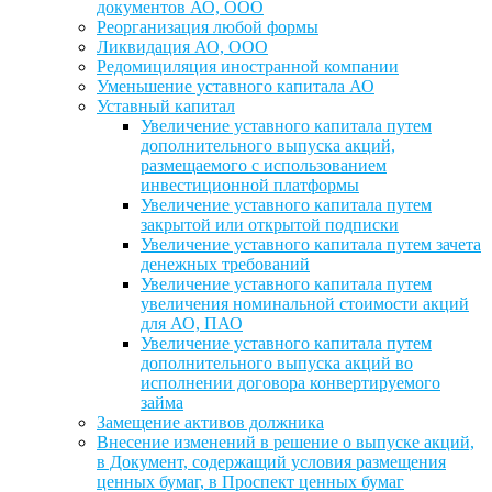
документов АО, ООО
Реорганизация любой формы
Ликвидация АО, ООО
Редомициляция иностранной компании
Уменьшение уставного капитала АО
Уставный капитал
Увеличение уставного капитала путем
дополнительного выпуска акций,
размещаемого с использованием
инвестиционной платформы
Увеличение уставного капитала путем
закрытой или открытой подписки
Увеличение уставного капитала путем зачета
денежных требований
Увеличение уставного капитала путем
увеличения номинальной стоимости акций
для АО, ПАО
Увеличение уставного капитала путем
дополнительного выпуска акций во
исполнении договора конвертируемого
займа
Замещение активов должника
Внесение изменений в решение о выпуске акций,
в Документ, содержащий условия размещения
ценных бумаг, в Проспект ценных бумаг